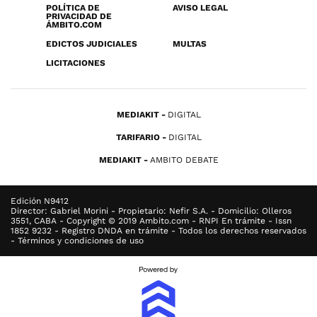
POLÍTICA DE
AVISO LEGAL
PRIVACIDAD DE
ÁMBITO.COM
EDICTOS JUDICIALES
MULTAS
LICITACIONES
MEDIAKIT
DIGITAL
TARIFARIO
DIGITAL
MEDIAKIT
AMBITO DEBATE
Edición N9412
Director: Gabriel Morini - Propietario: Nefir S.A. - Domicilio: Olleros
3551, CABA - Copyright © 2019 Ambito.com - RNPI En trámite - Issn
1852 9232 - Registro DNDA en trámite - Todos los derechos reservados
- Términos y condiciones de uso