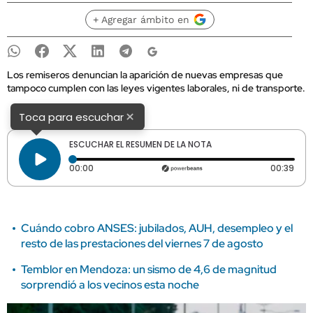
+ Agregar ámbito en
Los remiseros denuncian la aparición de nuevas empresas que
tampoco cumplen con las leyes vigentes laborales, ni de transporte.
×
Toca para escuchar
ESCUCHAR EL RESUMEN DE LA NOTA
Tiempo transcurrido: 0 segundos
Dura
00:00
00:39
Cuándo cobro ANSES: jubilados, AUH, desempleo y el
resto de las prestaciones del viernes 7 de agosto
Temblor en Mendoza: un sismo de 4,6 de magnitud
sorprendió a los vecinos esta noche