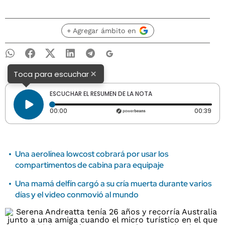
+ Agregar ámbito en
×
Toca para escuchar
ESCUCHAR EL RESUMEN DE LA NOTA
Tiempo transcurrido: 0 segundos
Dura
00:00
00:39
Una aerolínea lowcost cobrará por usar los
compartimentos de cabina para equipaje
Una mamá delfín cargó a su cría muerta durante varios
días y el video conmovió al mundo