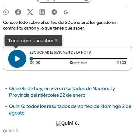
Conocé todo sobre el sorteo del 22 de enero: los ganadores,
controlá tu cartón y lo que tenés que saber.
×
Toca para escuchar
ESCUCHAR EL RESUMEN DE LA NOTA
Tiempo transcurrido: 0 segundos
Dura
00:00
01:03
Quiniela de hoy, en vivo: resultados de Nacional y
Provincia del miércoles 22 de enero
Quini 6: todos los resultados del sorteo del domingo 2 de
agosto
Quini 6.