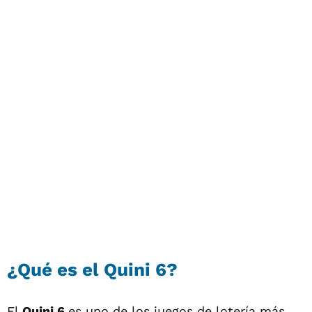
¿Qué es el Quini 6?
El
Quini 6
es uno de los juegos de lotería más