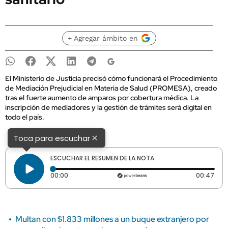
+ Agregar ámbito en
El Ministerio de Justicia precisó cómo funcionará el Procedimiento
de Mediación Prejudicial en Materia de Salud (PROMESA), creado
tras el fuerte aumento de amparos por cobertura médica. La
inscripción de mediadores y la gestión de trámites será digital en
todo el país.
×
Toca para escuchar
ESCUCHAR EL RESUMEN DE LA NOTA
Tiempo transcurrido: 0 segundos
Dura
00:00
00:47
Multan con $1.833 millones a un buque extranjero por