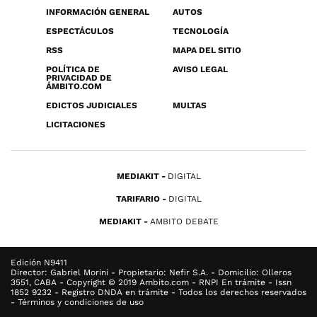
INFORMACIÓN GENERAL
AUTOS
ESPECTÁCULOS
TECNOLOGÍA
RSS
MAPA DEL SITIO
POLÍTICA DE
AVISO LEGAL
PRIVACIDAD DE
ÁMBITO.COM
EDICTOS JUDICIALES
MULTAS
LICITACIONES
MEDIAKIT
DIGITAL
TARIFARIO
DIGITAL
MEDIAKIT
AMBITO DEBATE
Edición N9411
Director: Gabriel Morini - Propietario: Nefir S.A. - Domicilio: Olleros
3551, CABA - Copyright © 2019 Ambito.com - RNPI En trámite - Issn
1852 9232 - Registro DNDA en trámite - Todos los derechos reservados
- Términos y condiciones de uso