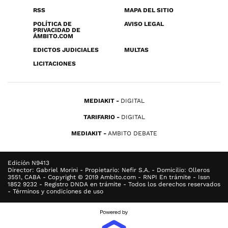
RSS
MAPA DEL SITIO
POLÍTICA DE
AVISO LEGAL
PRIVACIDAD DE
ÁMBITO.COM
EDICTOS JUDICIALES
MULTAS
LICITACIONES
MEDIAKIT
DIGITAL
TARIFARIO
DIGITAL
MEDIAKIT
AMBITO DEBATE
Edición N9413
Director: Gabriel Morini - Propietario: Nefir S.A. - Domicilio: Olleros
3551, CABA - Copyright © 2019 Ambito.com - RNPI En trámite - Issn
1852 9232 - Registro DNDA en trámite - Todos los derechos reservados
- Términos y condiciones de uso