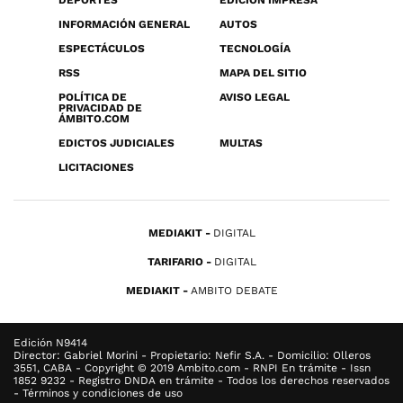
DEPORTES
EDICIÓN IMPRESA
INFORMACIÓN GENERAL
AUTOS
ESPECTÁCULOS
TECNOLOGÍA
RSS
MAPA DEL SITIO
POLÍTICA DE
AVISO LEGAL
PRIVACIDAD DE
ÁMBITO.COM
EDICTOS JUDICIALES
MULTAS
LICITACIONES
MEDIAKIT
DIGITAL
TARIFARIO
DIGITAL
MEDIAKIT
AMBITO DEBATE
Edición N9414
Director: Gabriel Morini - Propietario: Nefir S.A. - Domicilio: Olleros
3551, CABA - Copyright © 2019 Ambito.com - RNPI En trámite - Issn
1852 9232 - Registro DNDA en trámite - Todos los derechos reservados
- Términos y condiciones de uso