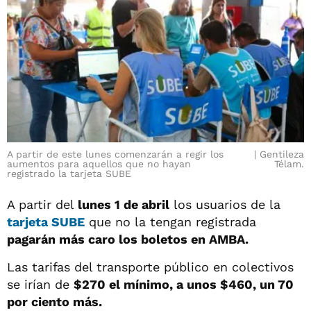
A partir de este lunes comenzarán a regir los
Gentileza
aumentos para aquellos que no hayan
Télam.
registrado la tarjeta SUBE
A partir del
lunes 1 de abril
los usuarios de la
tarjeta SUBE
que no la tengan registrada
pagarán más caro los boletos en AMBA.
Las tarifas del transporte público en colectivos
se irían de
$270 el mínimo, a unos $460, un 70
por ciento más.