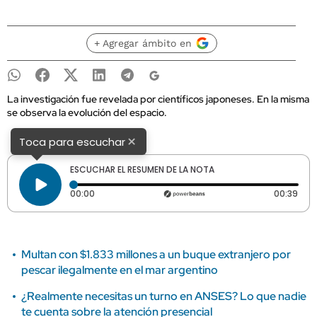
+ Agregar ámbito en
La investigación fue revelada por científicos japoneses. En la misma
se observa la evolución del espacio.
×
Toca para escuchar
ESCUCHAR EL RESUMEN DE LA NOTA
Tiempo transcurrido: 0 segundos
Dura
00:00
00:39
Multan con $1.833 millones a un buque extranjero por
pescar ilegalmente en el mar argentino
¿Realmente necesitas un turno en ANSES? Lo que nadie
te cuenta sobre la atención presencial