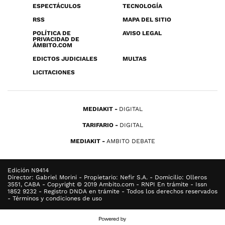
ESPECTÁCULOS
TECNOLOGÍA
RSS
MAPA DEL SITIO
POLÍTICA DE
AVISO LEGAL
PRIVACIDAD DE
ÁMBITO.COM
EDICTOS JUDICIALES
MULTAS
LICITACIONES
MEDIAKIT
DIGITAL
TARIFARIO
DIGITAL
MEDIAKIT
AMBITO DEBATE
Edición N9414
Director: Gabriel Morini - Propietario: Nefir S.A. - Domicilio: Olleros
3551, CABA - Copyright © 2019 Ambito.com - RNPI En trámite - Issn
1852 9232 - Registro DNDA en trámite - Todos los derechos reservados
- Términos y condiciones de uso