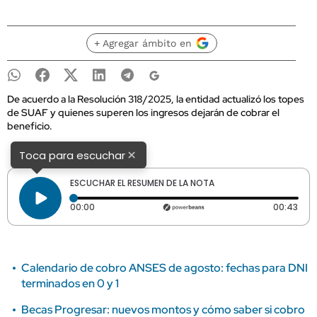
+ Agregar ámbito en
De acuerdo a la Resolución 318/2025, la entidad actualizó los topes
de SUAF y quienes superen los ingresos dejarán de cobrar el
beneficio.
×
Toca para escuchar
ESCUCHAR EL RESUMEN DE LA NOTA
Tiempo transcurrido: 0 segundos
Dura
00:00
00:43
Calendario de cobro ANSES de agosto: fechas para DNI
terminados en 0 y 1
Becas Progresar: nuevos montos y cómo saber si cobro