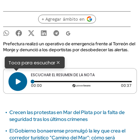
+ Agregar ámbito en
Prefectura realizó un operativo de emergencia frente al Torreón del
Monje y denunció a los deportistas por desobedecer las alertas.
×
Toca para escuchar
ESCUCHAR EL RESUMEN DE LA NOTA
Tiempo transcurrido: 0 segundos
Dura
00:00
00:37
Crecen las protestas en Mar del Plata por la falta de
seguridad tras los últimos crímenes
El Gobierno bonaerense promulgó la ley que crea el
corredor turístico "Camino del Mar": cómo será