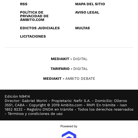
RSS
MAPA DEL SITIO
POLÍTICA DE
AVISO LEGAL
PRIVACIDAD DE
ÁMBITO.COM
EDICTOS JUDICIALES
MULTAS
LICITACIONES
MEDIAKIT
DIGITAL
TARIFARIO
DIGITAL
MEDIAKIT
AMBITO DEBATE
Edición N9414
Director: Gabriel Morini - Propietario: Nefir S.A. - Domicilio: Olleros
3551, CABA - Copyright © 2019 Ambito.com - RNPI En trámite - Issn
1852 9232 - Registro DNDA en trámite - Todos los derechos reservados
- Términos y condiciones de uso