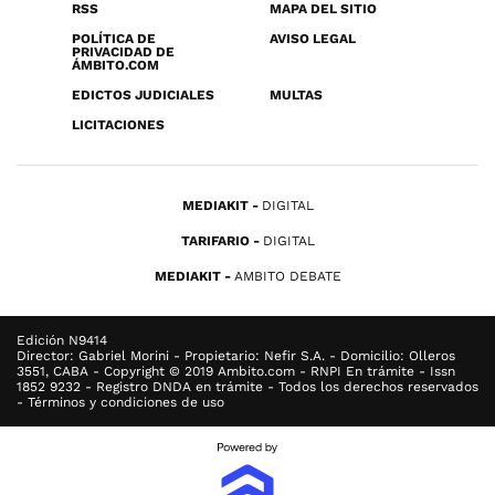
RSS
MAPA DEL SITIO
POLÍTICA DE
AVISO LEGAL
PRIVACIDAD DE
ÁMBITO.COM
EDICTOS JUDICIALES
MULTAS
LICITACIONES
MEDIAKIT
DIGITAL
TARIFARIO
DIGITAL
MEDIAKIT
AMBITO DEBATE
Edición N9414
Director: Gabriel Morini - Propietario: Nefir S.A. - Domicilio: Olleros
3551, CABA - Copyright © 2019 Ambito.com - RNPI En trámite - Issn
1852 9232 - Registro DNDA en trámite - Todos los derechos reservados
- Términos y condiciones de uso