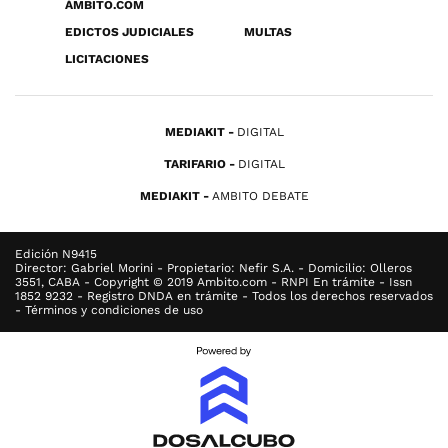
ÁMBITO.COM
EDICTOS JUDICIALES
MULTAS
LICITACIONES
MEDIAKIT
DIGITAL
TARIFARIO
DIGITAL
MEDIAKIT
AMBITO DEBATE
Edición N9415
Director: Gabriel Morini - Propietario: Nefir S.A. - Domicilio: Olleros
3551, CABA - Copyright © 2019 Ambito.com - RNPI En trámite - Issn
1852 9232 - Registro DNDA en trámite - Todos los derechos reservados
- Términos y condiciones de uso