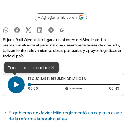
+ Agregar ámbito en
El juez Raúl Ojeda hizo lugar a un planteo del Sindicato. La
resolución alcanza al personal que desempeña tareas de dragado,
balizamiento, relevamiento, obras portuarias y apoyos logísticos en
todo el país.
×
Toca para escuchar
ESCUCHAR EL RESUMEN DE LA NOTA
Tiempo transcurrido: 0 segundos
Dura
00:00
00:49
El gobierno de Javier Milei reglamentó un capítulo clave
de la reforma laboral: cuál es