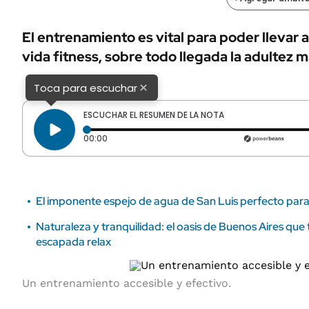
ÁMBITO DEBATE
Municipios
MEDIAKIT AMBITO DEBATE
El entrenamiento es vital para poder llevar 
URUGUAY
vida fitness, sobre todo llegada la adultez m
×
Toca para escuchar
ESCUCHAR EL RESUMEN DE LA NOTA
Tiempo transcurrido: 0 segundos
00:00
El imponente espejo de agua de San Luis perfecto par
Naturaleza y tranquilidad: el oasis de Buenos Aires qu
escapada relax
Un entrenamiento accesible y efectivo.