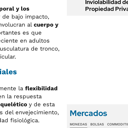
Inviolabilidad de
poral y los
Propiedad Priv
r de bajo impacto,
involucran al
cuerpo y
ortantes es que
eciente en adultos
sculatura de tronco,
cular.
iales
emente la
flexibilidad
en la respuesta
quelético
y de esta
Mercados
s del envejecimiento,
d fisiológica.
MONEDAS
BOLSAS
COMMODITI