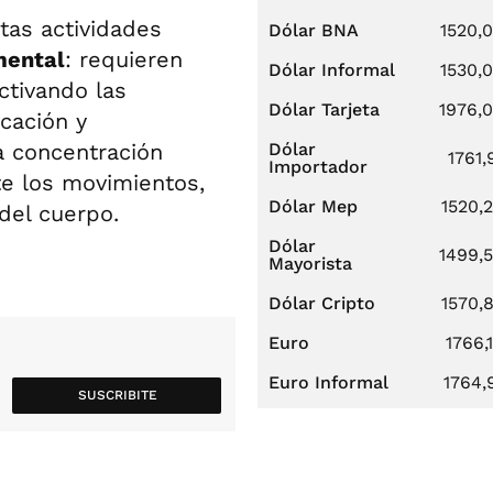
stas actividades
Dólar BNA
1520,
mental
: requieren
Dólar Informal
1530,
ctivando las
Dólar Tarjeta
1976,
cación y
a concentración
Dólar
1761,
Importador
te los movimientos,
Dólar Mep
1520,
del cuerpo.
Dólar
1499,
Mayorista
Dólar Cripto
1570,
Euro
1766,
Euro Informal
1764,
SUSCRIBITE