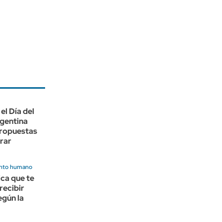
el Día del
rgentina
propuestas
rar
nto humano
ica que te
recibir
egún la