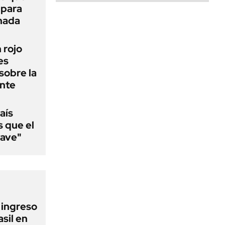
 para
 nada
n rojo
es
sobre la
ente
aís
s que el
lave"
l ingreso
sil en