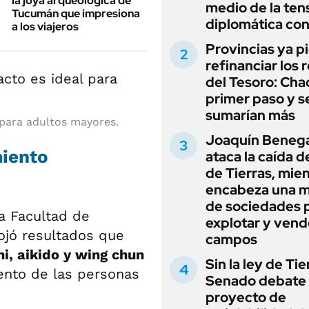
la joya arqueológica de
medio de la ten
Tucumán que impresiona
diplomática con
a los viajeros
Provincias ya p
refinanciar los 
del Tesoro: Chac
primer paso y s
sumarían más
 para adultos mayores.
Joaquín Beneg
miento
ataca la caída de
de Tierras, mie
encabeza una 
de sociedades 
a Facultad de
explotar y vend
ojó resultados que
campos
hi, aikido y wing chun
Sin la ley de Tie
ento de las personas
Senado debate 
proyecto de