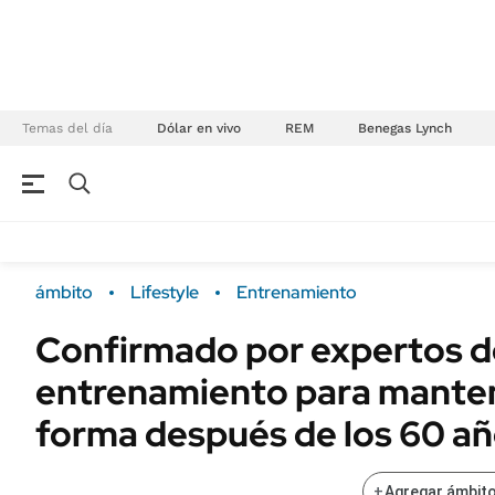
Temas del día
Dólar en vivo
REM
Benegas Lynch
NEGOCIOS
ÚLTIMAS NOTICIAS
Especiales Ámbito
ECONOMÍA
ámbito
Lifestyle
Entrenamiento
Real Estate
Banco de Datos
Confirmado por expertos de
Sustentabilidad
Campo
entrenamiento para mante
Seguros
FINANZAS
ENERGY REPORT
forma después de los 60 a
Dólar
POLÍTICA
Mercados
+
Agregar ámbito
Nacional