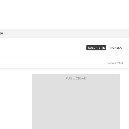
IV
SUSCRIBITE
INGRESÁ
SUMATE A LA COMUNIDAD
Newsletter
DE ÁMBITO
LES
ACCESO FULL - $1.800/MES
ES
CORPORATIVO - CONSULTAR
Si tenés dudas comunicate
con nosotros a
IOS
suscripciones@ambito.com.ar
Llamanos al (54) 11 4556-
9147/48 o
al (54) 11 4449-3256 de lunes a