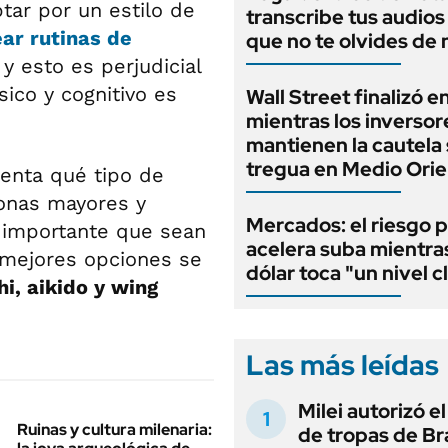
ar por un estilo de
transcribe tus audios
ar rutinas de
que no te olvides de
, y esto es perjudicial
ísico y cognitivo es
Wall Street finalizó e
mientras los inversor
mantienen la cautela 
tregua en Medio Ori
enta qué tipo de
onas mayores y
Mercados: el riesgo p
 importante que sean
acelera suba mientra
s mejores opciones se
dólar toca "un nivel c
hi, aikido y wing
Las más leídas
Milei autorizó e
Ruinas y cultura milenaria:
de tropas de Bra