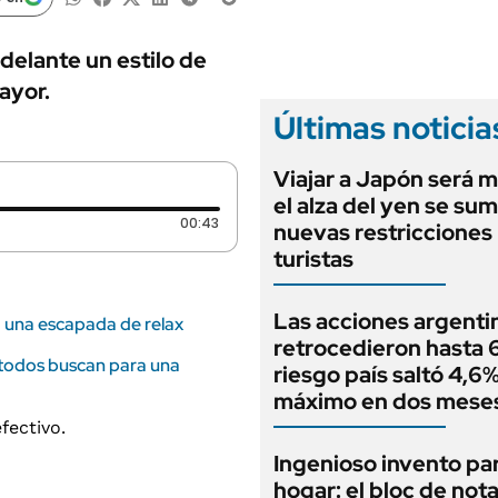
ANUARIO 2025
LIFESTYLE
EDICIÓN IMPRESA
AUTOS
adelante un estilo de
ayor.
Últimas noticia
Viajar a Japón será m
el alza del yen se sum
Duración: 43 segundos
00:43
nuevas restricciones
turistas
Las acciones argenti
a una escapada de relax
retrocedieron hasta 6
e todos buscan para una
riesgo país saltó 4,6%
máximo en dos mese
Ingenioso invento par
hogar: el bloc de not