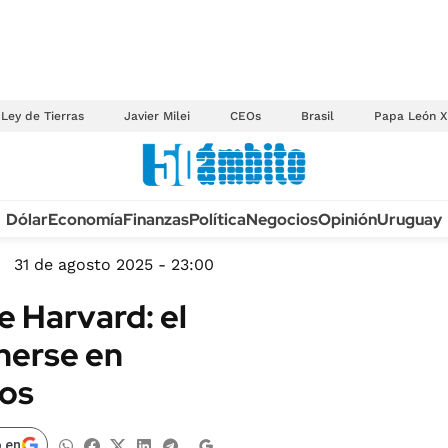
Ley de Tierras
Javier Milei
CEOs
Brasil
Papa León X
Anuario autos 2026
Dólar
Economía
Finanzas
Política
Negocios
Opinión
Uruguay
TECNOLOGÍA
NOVEDADES FISCA
MÉXICO
31 de agosto 2025 - 23:00
EDICTOS JUDICIAL
OPINIÓN
 Harvard: el
MULTAS
MUNDO
nerse en
LICITACIONES
INFORMACIÓN GENERAL
ños
CUADROS TARIFAR
ESPECTÁCULOS
RECALL
DEPORTES
 en