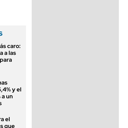
viernes de 10 a 18
s
ás caro:
a a las
 para
nas
,4% y el
 a un
s
a el
as que