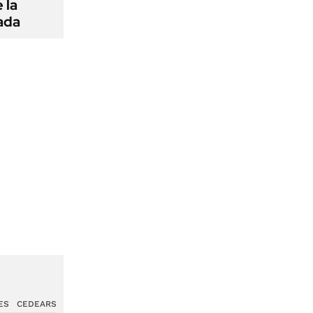
 la
ada
ES
CEDEARS