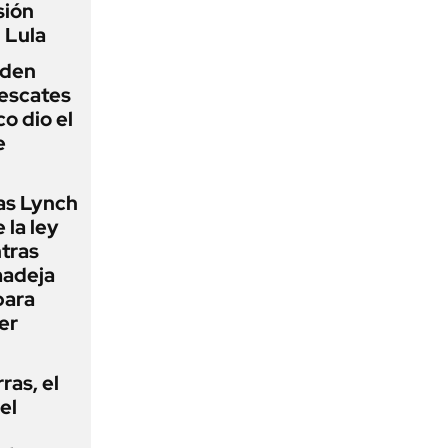
sión
 Lula
iden
rescates
o dio el
e
as Lynch
 la ley
ntras
madeja
para
er
rras, el
el