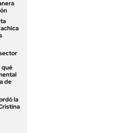
anera
ión
sta
 achica
s
sector
r qué
mental
a de
ordó la
Cristina