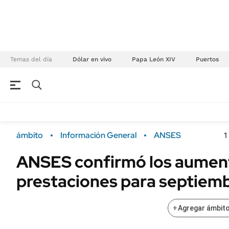
Temas del día
Dólar en vivo
Papa León XIV
Puertos
NEGOCIOS
ÚLTIMAS NOTICIAS
Especiales Ámbito
ECONOMÍA
ámbito
Información General
ANSES
1
Real Estate
Banco de Datos
ANSES confirmó los aument
Sustentabilidad
Campo
prestaciones para septiem
Seguros
FINANZAS
ENERGY REPORT
Dólar
+
Agregar ámbito
POLÍTICA
Mercados
Nacional