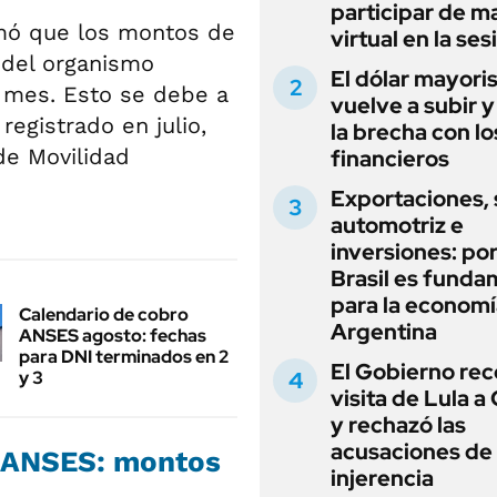
participar de m
rmó que los montos de
virtual en la ses
s del organismo
El dólar mayori
 mes. Esto se debe a
vuelve a subir y
registrado en julio,
la brecha con lo
de Movilidad
financieros
Exportaciones, 
automotriz e
inversiones: po
Brasil es funda
para la economí
Calendario de cobro
Argentina
ANSES agosto: fechas
para DNI terminados en 2
El Gobierno rec
y 3
visita de Lula a 
y rechazó las
acusaciones de
e ANSES: montos
injerencia