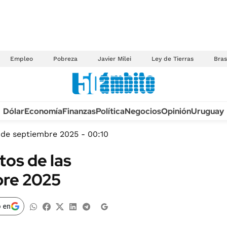
Empleo
Pobreza
Javier Milei
Ley de Tierras
Bras
Anuario autos 2026
Dólar
Economía
Finanzas
Política
Negocios
Opinión
Uruguay
TECNOLOGÍA
NOVEDADES FISCA
MÉXICO
 de septiembre 2025 - 00:10
EDICTOS JUDICIAL
OPINIÓN
os de las
MULTAS
MUNDO
bre 2025
LICITACIONES
INFORMACIÓN GENERAL
CUADROS TARIFAR
ESPECTÁCULOS
 en
RECALL
DEPORTES