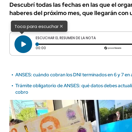
ÁMBITO DEBATE
Descubrí todas las fechas en las que el orga
Municipios
haberes del próximo mes, que llegarán con u
MEDIAKIT AMBITO DEBATE
URUGUAY
×
Toca para escuchar
ESCUCHAR EL RESUMEN DE LA NOTA
Tiempo transcurrido: 0 segundos
00:00
ANSES: cuándo cobran los DNI terminados en 6 y 7 en
Trámite obligatorio de ANSES: qué datos debes actuali
cobro