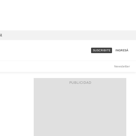
il
SUSCRIBITE
INGRESÁ
SUMATE A LA COMUNIDAD
Newsletter
DE ÁMBITO
LES
ACCESO FULL - $1.800/MES
ES
CORPORATIVO - CONSULTAR
Si tenés dudas comunicate
con nosotros a
IOS
suscripciones@ambito.com.ar
Llamanos al (54) 11 4556-
9147/48 o
al (54) 11 4449-3256 de lunes a