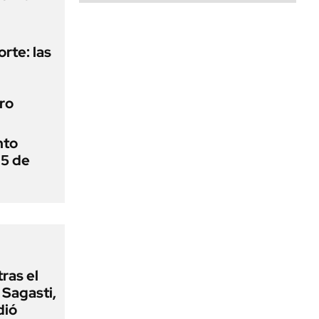
orte: las
ro
nto
 5 de
tras el
Sagasti,
dió