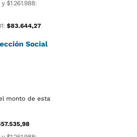
y $1.261.988:
01:
$83.644,27
ección Social
 el monto de esta
$57.535,98
y $1.261.988: