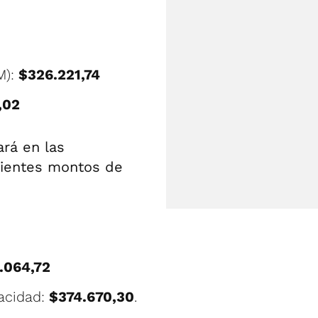
M):
$326.221,74
,02
rá en las
guientes montos de
.064,72
pacidad:
$374.670,30
.