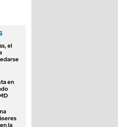
viernes de 10 a 18
s
s, el
a
uedarse
sta en
ado
AMD
una
láseres
en la