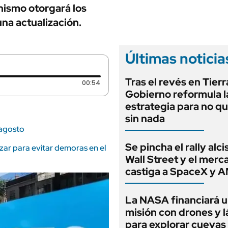
ANUARIO 2025
nismo otorgará los
LIFESTYLE
EDICIÓN IMPRESA
na actualización.
AUTOS
Últimas noticia
Tras el revés en Tierra
Duración: 54 segundos
00:54
Gobierno reformula l
estrategia para no q
sin nada
 agosto
Se pincha el rally alci
zar para evitar demoras en el
Wall Street y el merc
castiga a SpaceX y 
La NASA financiará 
misión con drones y 
para explorar cuevas 