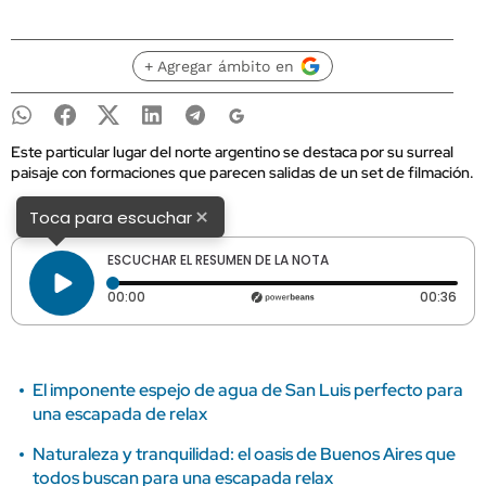
+ Agregar ámbito en
Este particular lugar del norte argentino se destaca por su surreal
paisaje con formaciones que parecen salidas de un set de filmación.
×
Toca para escuchar
ESCUCHAR EL RESUMEN DE LA NOTA
Tiempo transcurrido: 0 segundos
Dura
00:00
00:36
El imponente espejo de agua de San Luis perfecto para
una escapada de relax
Naturaleza y tranquilidad: el oasis de Buenos Aires que
todos buscan para una escapada relax