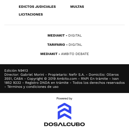
EDICTOS JUDICIALES
MULTAS
LICITACIONES
MEDIAKIT
DIGITAL
TARIFARIO
DIGITAL
MEDIAKIT
AMBITO DEBATE
Edición N9413
Director: Gabriel Morini - Propietario: Nefir S.A. - Domicilio: Olleros
3551, CABA - Copyright © 2019 Ambito.com - RNPI En trámite - Issn
1852 9232 - Registro DNDA en trámite - Todos los derechos reservados
- Términos y condiciones de uso