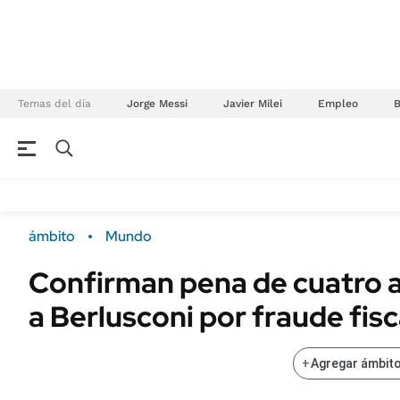
Temas del día
Jorge Messi
Javier Milei
Empleo
NEGOCIOS
ÚLTIMAS NOTICIAS
Especiales Ámbito
ECONOMÍA
ámbito
Mundo
Real Estate
Banco de Datos
Confirman pena de cuatro a
Sustentabilidad
Campo
a Berlusconi por fraude fisc
Seguros
FINANZAS
ENERGY REPORT
Dólar
+
Agregar ámbito
POLÍTICA
Mercados
Nacional