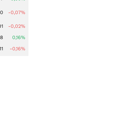
50
-0,07%
01
-0,02%
88
0,16%
11
-0,16%