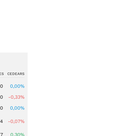
ES
CEDEARS
00
0,00%
00
-0,33%
00
0,00%
74
-0,07%
77
0,30%