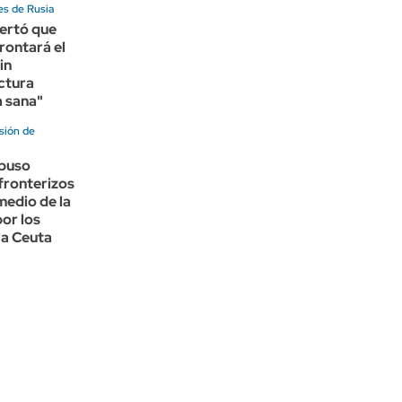
es de Rusia
lertó que
rontará el
in
ctura
a sana"
sión de
puso
fronterizos
 medio de la
or los
 a Ceuta