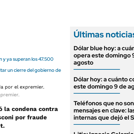
ANUARIO 2025
LIFESTYLE
EDICIÓN IMPRESA
AUTOS
Últimas noticia
Dólar blue hoy: a cuá
opera este domingo 
on y ya superan los 47.500
agosto
ar un cierre del gobierno de
Dólar hoy: a cuánto c
este domingo 9 de a
xpremier.
Teléfonos que no son
có la condena contra
mensajes en clave: la
sconi por fraude
internas que dejó el
t.