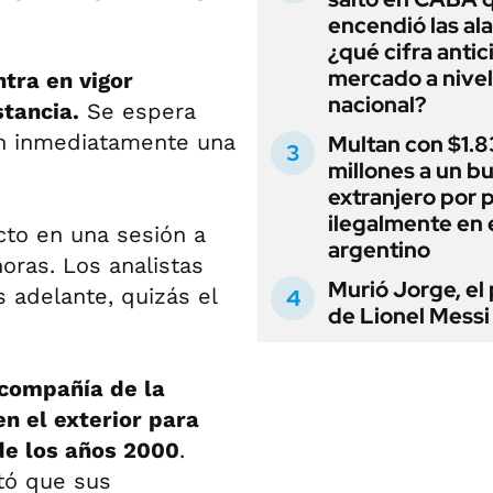
encendió las al
¿qué cifra antic
mercado a nivel
tra en vigor
nacional?
stancia.
Se espera
en inmediatamente una
Multan con $1.8
millones a un b
extranjero por 
ilegalmente en 
cto en una sesión a
argentino
oras. Los analistas
Murió Jorge, el
adelante, quizás el
de Lionel Messi
 compañía de la
n el exterior para
de los años 2000
.
tó que sus