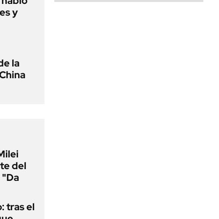
o habló
es y
de la
 China
Milei
te del
 "Da
: tras el
que