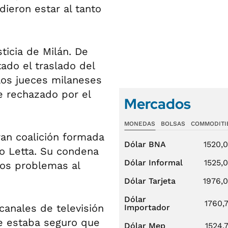
dieron estar al tanto
ticia de Milán. De
tado el traslado del
los jueces milaneses
e rechazado por el
Mercados
MONEDAS
BOLSAS
COMMODITI
ran coalición formada
Dólar BNA
1520,
co Letta. Su condena
Dólar Informal
1525,
nos problemas al
Dólar Tarjeta
1976,
Dólar
1760,
canales de televisión
Importador
e estaba seguro que
Dólar Mep
1524,