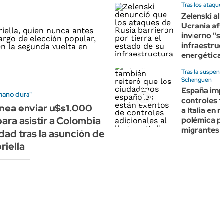
Tras los ataqu
Zelenski a
Ucrania af
invierno "s
infraestru
energétic
Tras la suspen
Schenguen
España im
mano dura"
controles 
nea enviar u$s1.000
a Italia en
para asistir a Colombia
polémica p
migrantes
dad tras la asunción de
riella