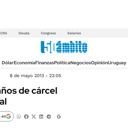
BCRA
Deuda
Congreso
Salarios
Anuario autos 2026
Dólar
Economía
Finanzas
Política
Negocios
Opinión
Uruguay
TECNOLOGÍA
NOVEDADES FISCA
MÉXICO
8 de mayo 2013 - 23:05
EDICTOS JUDICIAL
OPINIÓN
ños de cárcel
MULTAS
MUNDO
al
LICITACIONES
INFORMACIÓN GENERAL
CUADROS TARIFAR
ESPECTÁCULOS
 en
RECALL
DEPORTES