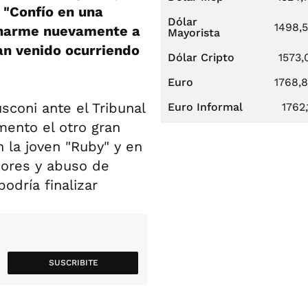
"Confío en una
Dólar
1498,
minarme nuevamente a
Mayorista
han venido ocurriendo
Dólar Cripto
1573,
Euro
1768,
sconi ante el Tribunal
Euro Informal
1762,
ento el otro gran
n la joven "Ruby" y en
nores y abuso de
podría finalizar
SUSCRIBITE