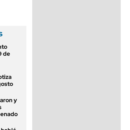
viernes de 10 a 18
s
nto
9 de
otiza
gosto
aron y
s
 Senado