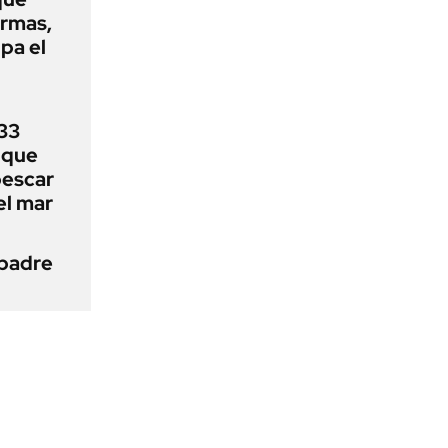
armas,
ipa el
33
uque
pescar
el mar
 padre