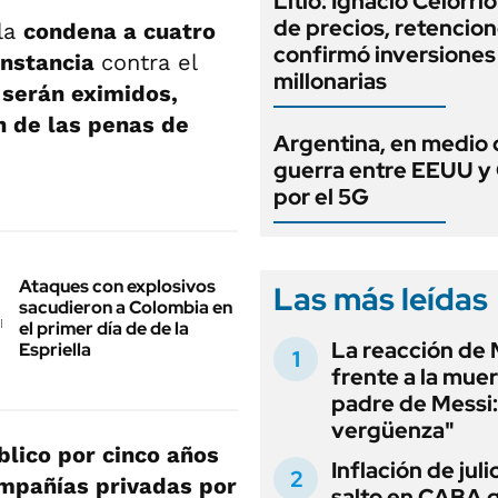
Litio: Ignacio Celorri
de precios, retencion
 la
condena a cuatro
confirmó inversiones
instancia
contra el
millonarias
 serán eximidos,
n de las penas de
Argentina, en medio 
guerra entre EEUU y
por el 5G
Ataques con explosivos
Las más leídas
sacudieron a Colombia en
el primer día de de la
La reacción de 
Espriella
frente a la muer
padre de Messi:
vergüenza"
blico por cinco años
Inflación de julio
ompañías privadas por
salto en CABA 