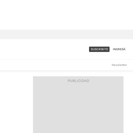
SUSCRIBITE
INGRESÁ
SUMATE A LA COMUNIDAD
Newsletter
DE ÁMBITO
LES
ACCESO FULL - $1.800/MES
ES
CORPORATIVO - CONSULTAR
Si tenés dudas comunicate
con nosotros a
IOS
suscripciones@ambito.com.ar
Llamanos al (54) 11 4556-
9147/48 o
al (54) 11 4449-3256 de lunes a