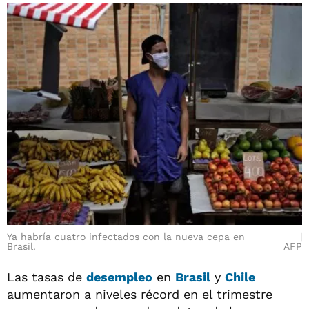
Ya habría cuatro infectados con la nueva cepa en
Brasil.
AFP
Las tasas de
desempleo
en
Brasil
y
Chile
aumentaron a niveles récord en el trimestre