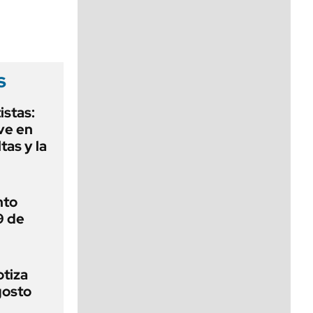
viernes de 10 a 18
s
istas:
ave en
as y la
nto
9 de
otiza
gosto