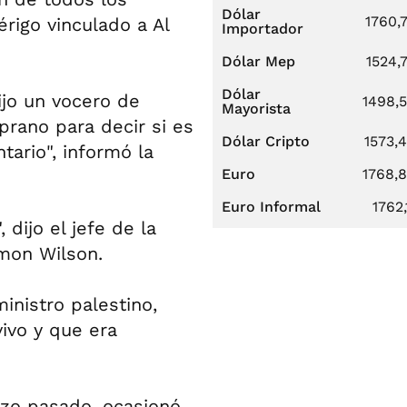
Dólar
1760,
rigo vinculado a Al
Importador
Dólar Mep
1524,
Dólar
ijo un vocero de
1498,
Mayorista
prano para decir si es
Dólar Cripto
1573,
tario", informó la
Euro
1768,
Euro Informal
1762,
dijo el jefe de la
imon Wilson.
inistro palestino,
vivo y que era
rzo pasado, ocasionó