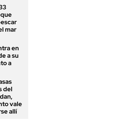
33
uque
pescar
el mar
ntra en
de a su
to a
casas
s del
dan,
nto vale
se allí