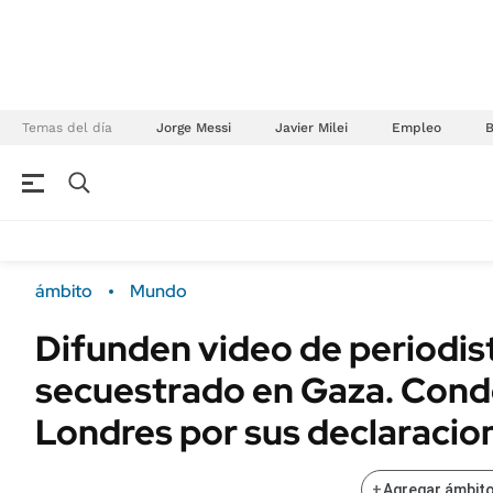
Temas del día
Jorge Messi
Javier Milei
Empleo
NEGOCIOS
ÚLTIMAS NOTICIAS
Especiales Ámbito
ECONOMÍA
ámbito
Mundo
Real Estate
Banco de Datos
Difunden video de periodist
Sustentabilidad
Campo
secuestrado en Gaza. Cond
Seguros
FINANZAS
ENERGY REPORT
Londres por sus declaracio
Dólar
POLÍTICA
Mercados
+
Agregar ámbito
Nacional