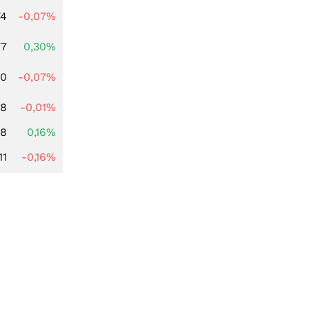
74
-0,07%
77
0,30%
50
-0,07%
48
-0,01%
88
0,16%
11
-0,16%