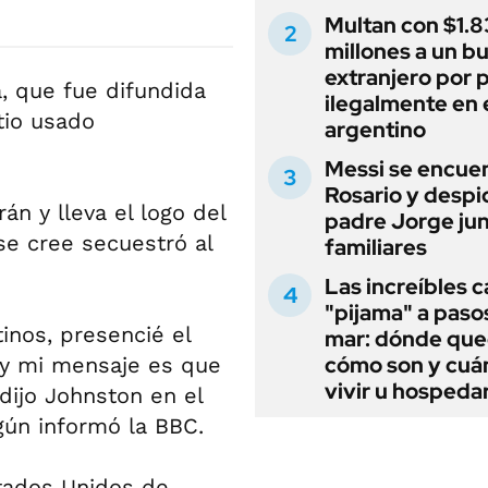
Multan con $1.8
millones a un b
extranjero por 
, que fue difundida
ilegalmente en 
tio usado
argentino
Messi se encue
Rosario y despi
án y lleva el logo del
padre Jorge jun
 se cree secuestró al
familiares
Las increíbles 
"pijama" a paso
tinos, presencié el
mar: dónde que
cómo son y cuá
 y mi mensaje es que
vivir u hospedar
 dijo Johnston en el
egún informó la BBC.
stados Unidos de