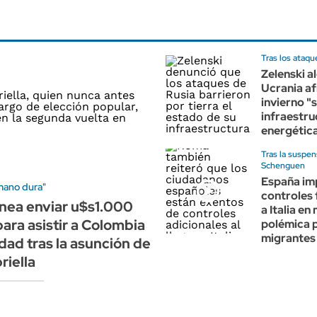
Tras los ataqu
Zelenski a
Ucrania af
invierno "s
infraestru
energétic
Tras la suspen
Schenguen
España im
mano dura"
controles 
nea enviar u$s1.000
a Italia en
para asistir a Colombia
polémica p
migrantes
dad tras la asunción de
riella