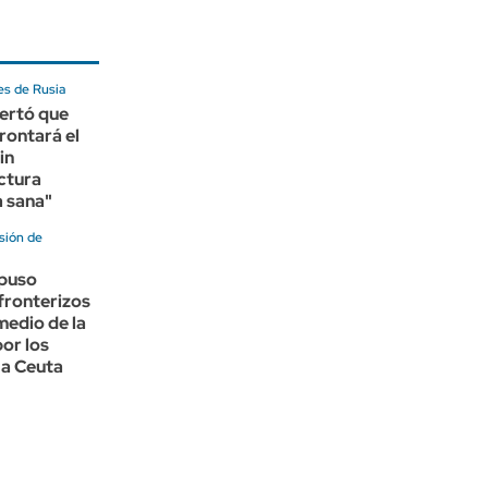
es de Rusia
lertó que
rontará el
in
ctura
a sana"
sión de
puso
fronterizos
 medio de la
or los
 a Ceuta