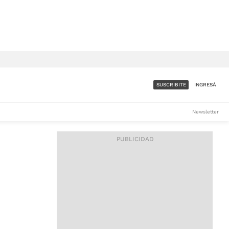
SUSCRIBITE
INGRESÁ
SUMATE A LA COMUNIDAD
Newsletter
DE ÁMBITO
LES
ACCESO FULL - $1.800/MES
ES
CORPORATIVO - CONSULTAR
Si tenés dudas comunicate
con nosotros a
IOS
suscripciones@ambito.com.ar
Llamanos al (54) 11 4556-
9147/48 o
al (54) 11 4449-3256 de lunes a