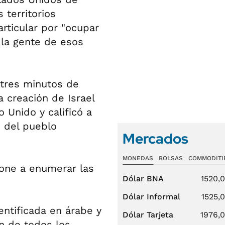
 territorios
rticular por "ocupar
 la gente de esos
 tres minutos de
a creación de Israel
 Unido y calificó a
s del pueblo
Mercados
MONEDAS
BOLSAS
COMMODITI
one a enumerar las
Dólar BNA
1520,
Dólar Informal
1525,
entificada en árabe y
Dólar Tarjeta
1976,
ón de todos los