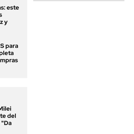
as: este
s
z y
S para
mpleta
compras
Milei
te del
 "Da