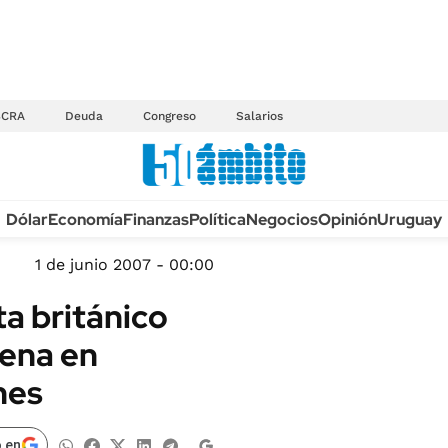
BCRA
Deuda
Congreso
Salarios
Anuario autos 2026
Dólar
Economía
Finanzas
Política
Negocios
Opinión
Uruguay
TECNOLOGÍA
NOVEDADES FISCA
MÉXICO
1 de junio 2007 - 00:00
EDICTOS JUDICIAL
OPINIÓN
a británico
MULTAS
MUNDO
ena en
LICITACIONES
INFORMACIÓN GENERAL
nes
CUADROS TARIFAR
ESPECTÁCULOS
RECALL
DEPORTES
 en