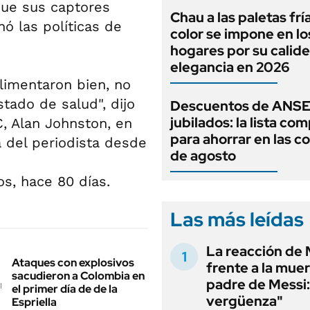
que sus captores
Chau a las paletas frí
ó las políticas de
color se impone en lo
hogares por su calide
elegancia en 2026
limentaron bien, no
tado de salud", dijo
Descuentos de ANSE
jubilados: la lista co
C, Alan Johnston, en
para ahorrar en las 
da del periodista desde
de agosto
os, hace 80 días.
Las más leídas
La reacción de 
Ataques con explosivos
frente a la muer
sacudieron a Colombia en
padre de Messi:
el primer día de de la
vergüenza"
Espriella