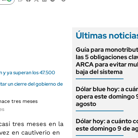
ANUARIO 2025
LIFESTYLE
EDICIÓN IMPRESA
AUTOS
Últimas noticia
Guía para monotribut
las 5 obligaciones cl
ARCA para evitar mult
baja del sistema
on y ya superan los 47.500
ar un cierre del gobierno de
Dólar blue hoy: a cuá
opera este domingo 
agosto
es
Dólar hoy: a cuánto c
casi tres meses en la
este domingo 9 de a
vez en cautiverio en