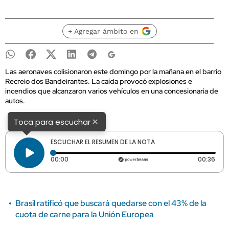
+ Agregar ámbito en
Las aeronaves colisionaron este domingo por la mañana en el barrio
Recreio dos Bandeirantes. La caída provocó explosiones e
incendios que alcanzaron varios vehículos en una concesionaria de
autos.
×
Toca para escuchar
ESCUCHAR EL RESUMEN DE LA NOTA
Tiempo transcurrido: 0 segundos
Dura
00:00
00:36
Brasil ratificó que buscará quedarse con el 43% de la
cuota de carne para la Unión Europea