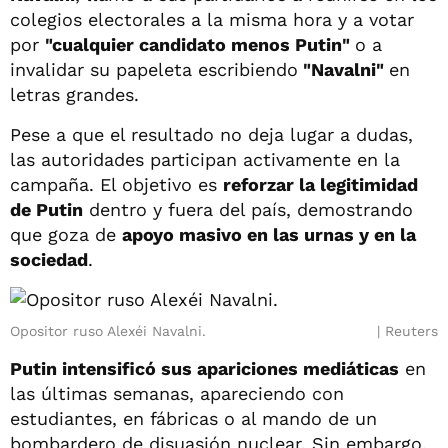
colegios electorales a la misma hora y a votar
por
"cualquier candidato menos Putin"
o a
invalidar su papeleta escribiendo
"Navalni"
en
letras grandes.
Pese a que el resultado no deja lugar a dudas,
las autoridades participan activamente en la
campaña. El objetivo es
reforzar la legitimidad
de Putin
dentro y fuera del país, demostrando
que goza de
apoyo masivo en las urnas y en la
sociedad
.
Opositor ruso Alexéi Navalni.
Reuters
Putin intensificó sus apariciones mediáticas
en
las últimas semanas, apareciendo con
estudiantes, en fábricas o al mando de un
bombardero de disuasión nuclear. Sin embargo,