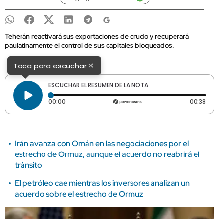
Teherán reactivará sus exportaciones de crudo y recuperará
paulatinamente el control de sus capitales bloqueados.
×
Toca para escuchar
ESCUCHAR EL RESUMEN DE LA NOTA
Tiempo transcurrido: 0 segundos
Dura
00:00
00:38
Irán avanza con Omán en las negociaciones por el
estrecho de Ormuz, aunque el acuerdo no reabrirá el
tránsito
El petróleo cae mientras los inversores analizan un
acuerdo sobre el estrecho de Ormuz