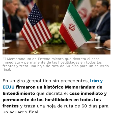
El Memorándum de Entendimiento que decreta el cese
inmediato y permanente de las hostilidades en todos los
frentes y traza una hoja de ruta de 60 días para un acuerdo
final.
En un giro geopolítico sin precedentes,
Irán y
EEUU
firmaron un histórico Memorándum de
Entendimiento
que decreta el
cese inmediato y
permanente de las hostilidades en todos los
frentes
y traza una hoja de ruta de 60 días para
un acuerdo final.