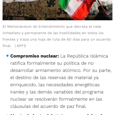
El Memorándum de Entendimiento que decreta el cese
inmediato y permanente de las hostilidades en todos los
frentes y traza una hoja de ruta de 60 días para un acuerdo
final.
APFD
Compromiso nuclear:
La República Islámica
ratifica formalmente su política de no
desarrollar armamento atómico. Por su parte,
el destino de las reservas de material ya
enriquecido, las necesidades energéticas
iraníes y las demás variables del programa
nuclear se resolverán formalmente en las
cláusulas del acuerdo de paz final.