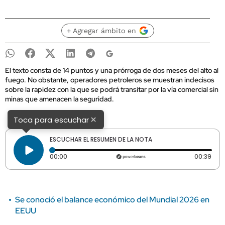
+ Agregar ámbito en
El texto consta de 14 puntos y una prórroga de dos meses del alto al
fuego. No obstante, operadores petroleros se muestran indecisos
sobre la rapidez con la que se podrá transitar por la vía comercial sin
minas que amenacen la seguridad.
×
Toca para escuchar
ESCUCHAR EL RESUMEN DE LA NOTA
Tiempo transcurrido: 0 segundos
Dura
00:00
00:39
Se conoció el balance económico del Mundial 2026 en
EEUU