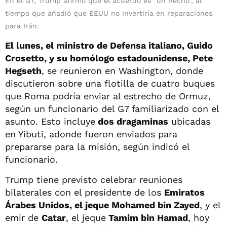
En el G7, Trump afirmó que el acuerdo es “un hecho”, al
tiempo que añadió que EEUU no invertiría en reparaciones
para Irán.
El lunes, el ministro de Defensa italiano, Guido
Crosetto, y su homólogo estadounidense, Pete
Hegseth
, se reunieron en Washington, donde
discutieron sobre una flotilla de cuatro buques
que Roma podría enviar al estrecho de Ormuz,
según un funcionario del G7 familiarizado con el
asunto. Esto incluye
dos dragaminas
ubicadas
en Yibuti, adonde fueron enviados para
prepararse para la misión, según indicó el
funcionario.
Trump tiene previsto celebrar reuniones
bilaterales con el presidente de los
Emiratos
Árabes Unidos, el jeque Mohamed bin Zayed
, y el
emir de
Catar
, el jeque
Tamim bin Hamad
, hoy