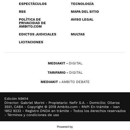
ESPECTÁCULOS
TECNOLOGÍA
RSS
MAPA DEL SITIO
POLÍTICA DE
AVISO LEGAL
PRIVACIDAD DE
ÁMBITO.COM
EDICTOS JUDICIALES
MULTAS
LICITACIONES
MEDIAKIT
DIGITAL
TARIFARIO
DIGITAL
MEDIAKIT
AMBITO DEBATE
Edición N9414
Director: Gabriel Morini - Propietario: Nefir S.A. - Domicilio: Olleros
3551, CABA - Copyright © 2019 Ambito.com - RNPI En trámite - Issn
1852 9232 - Registro DNDA en trámite - Todos los derechos reservados
- Términos y condiciones de uso