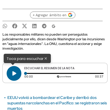
+ Agregar ámbito en
Los responsables militares no pueden ser perseguidos
judicialmente por ello, dicen desde Washington por las incursiones
en "aguas internacionales". La ONU, cuestiona el accionar y exige
investigación.
×
Toca para escuchar
ESCUCHAR EL RESUMEN DE LA NOTA
Tiempo transcurrido: 0 segundos
Dura
00:00
00:37
EEUU volvió a bombardear el Caribe y derribó dos
supuestas narcolanchas en el Pacífico: se registraron seis
muertos