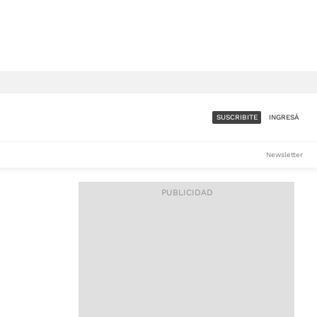
SUSCRIBITE
INGRESÁ
SUMATE A LA COMUNIDAD
Newsletter
DE ÁMBITO
LES
ACCESO FULL - $1.800/MES
ES
CORPORATIVO - CONSULTAR
Si tenés dudas comunicate
con nosotros a
IOS
suscripciones@ambito.com.ar
Llamanos al (54) 11 4556-
9147/48 o
al (54) 11 4449-3256 de lunes a