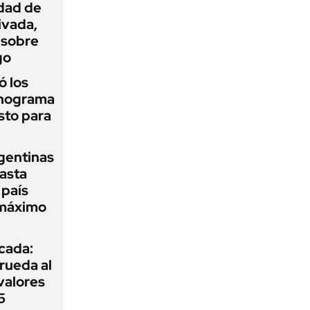
idad de
ivada,
 sobre
go
 los
onograma
sto para
gentinas
asta
 país
 máximo
icada:
rueda al
 valores
5