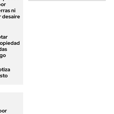
bor
rras ni
 desaire
otar
Propiedad
das
ego
otiza
osto
por