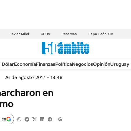
Javier Milei
CEOs
Reservas
Papa León XIV
Anuario autos 2026
Dólar
Economía
Finanzas
Política
Negocios
Opinión
Uruguay
TECNOLOGÍA
NOVEDADES FISCA
MÉXICO
26 de agosto 2017 - 18:49
EDICTOS JUDICIAL
OPINIÓN
marcharon en
MULTAS
MUNDO
ismo
LICITACIONES
INFORMACIÓN GENERAL
CUADROS TARIFAR
ESPECTÁCULOS
 en
RECALL
DEPORTES