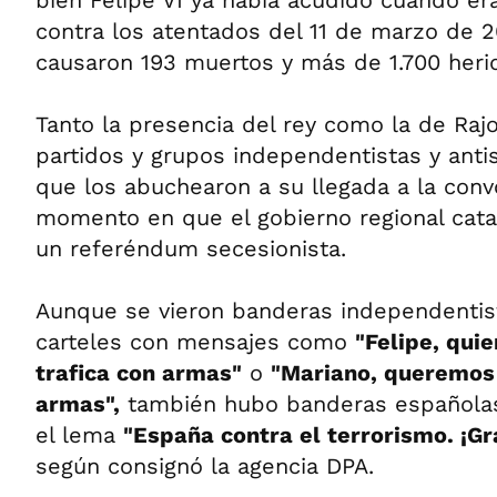
bien Felipe VI ya había acudido cuando er
contra los atentados del 11 de marzo de 
causaron 193 muertos y más de 1.700 heri
Tanto la presencia del rey como la de Raj
partidos y grupos independentistas y anti
que los abuchearon a su llegada a la conv
momento en que el gobierno regional cata
un referéndum secesionista.
Aunque se vieron banderas independentist
carteles con mensajes como
"Felipe, quie
trafica con armas"
o
"Mariano, queremos 
armas",
también hubo banderas españolas
el lema
"España contra el terrorismo. ¡Gr
según consignó la agencia DPA.