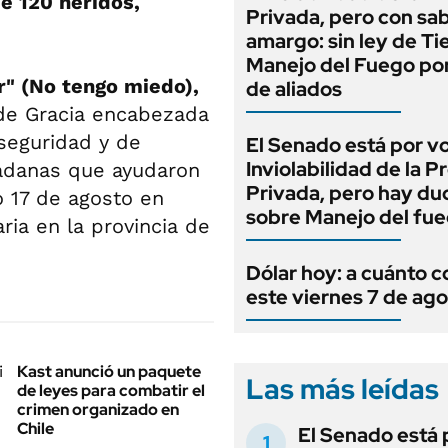
e 120 heridos,
Privada, pero con sa
amargo: sin ley de Tie
Manejo del Fuego por
r" (No tengo miedo),
de aliados
 de Gracia encabezada
seguridad y de
El Senado está por v
Inviolabilidad de la 
adanas que ayudaron
Privada, pero hay du
o 17 de agosto en
sobre Manejo del fu
ria en la provincia de
Dólar hoy: a cuánto c
este viernes 7 de ag
Kast anunció un paquete
Las más leídas
de leyes para combatir el
crimen organizado en
Chile
El Senado está 