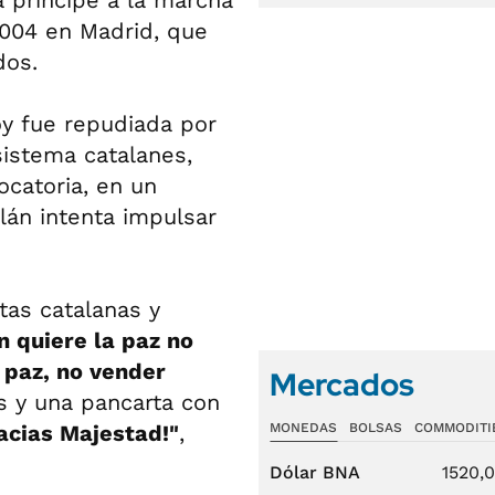
a príncipe a la marcha
2004 en Madrid, que
dos.
oy fue repudiada por
sistema catalanes,
ocatoria, en un
lán intenta impulsar
as catalanas y
n quiere la paz no
paz, no vender
Mercados
 y una pancarta con
acias Majestad!"
,
MONEDAS
BOLSAS
COMMODITI
Dólar BNA
1520,