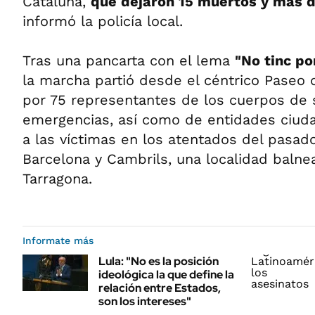
Cataluña,
que dejaron 15 muertos y más d
informó la policía local.
Tras una pancarta con el lema
"No tinc po
la marcha partió desde el céntrico Paseo
por 75 representantes de los cuerpos de 
emergencias, así como de entidades ciud
a las víctimas en los atentados del pasad
Barcelona y Cambrils, una localidad balnea
Tarragona.
Informate más
Lula: "No es la posición
ideológica la que define la
relación entre Estados,
son los intereses"