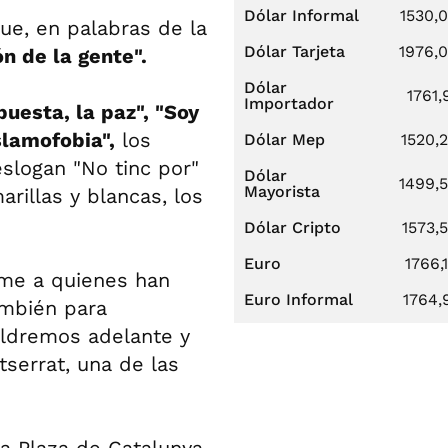
Dólar Informal
1530,
fue, en palabras de la
Dólar Tarjeta
1976,
n de la gente".
Dólar
1761,
Importador
uesta, la paz", "Soy
slamofobia",
los
Dólar Mep
1520,
eslogan "No tinc por"
Dólar
1499,
Mayorista
arillas y blancas, los
Dólar Cripto
1573,
Euro
1766,
me a quienes han
Euro Informal
1764,
ambién para
ldremos adelante y
serrat, una de las