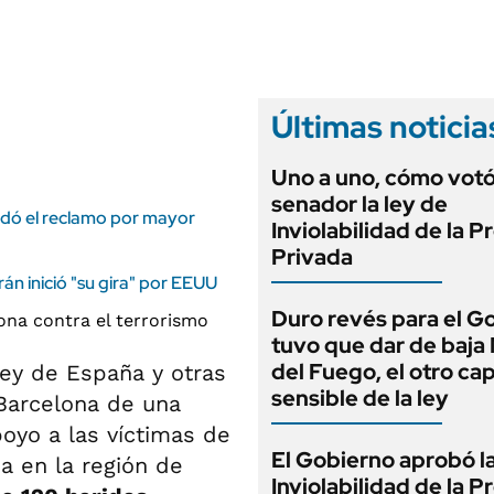
ANUARIO 2025
LIFESTYLE
EDICIÓN IMPRESA
AUTOS
Últimas noticia
Uno a uno, cómo vot
senador la ley de
aldó el reclamo por mayor
Inviolabilidad de la 
Privada
rán inició "su gira" por EEUU
Duro revés para el G
tuvo que dar de baja
del Fuego, el otro cap
 rey de España y otras
sensible de la ley
 Barcelona de una
poyo a las víctimas de
El Gobierno aprobó l
 en la región de
Inviolabilidad de la 