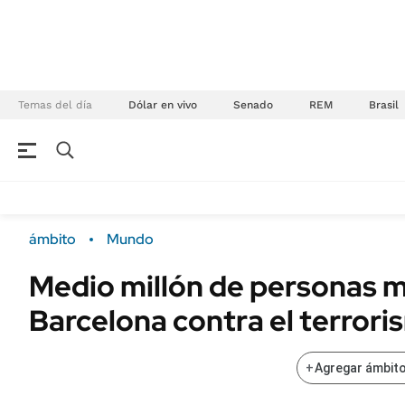
Temas del día
Dólar en vivo
Senado
REM
Brasil
NEGOCIOS
ÚLTIMAS NOTICIAS
Especiales Ámbito
ECONOMÍA
ámbito
Mundo
Real Estate
Banco de Datos
Medio millón de personas 
Sustentabilidad
Campo
Barcelona contra el terror
Seguros
FINANZAS
ENERGY REPORT
Dólar
+
Agregar ámbito
POLÍTICA
Mercados
Nacional