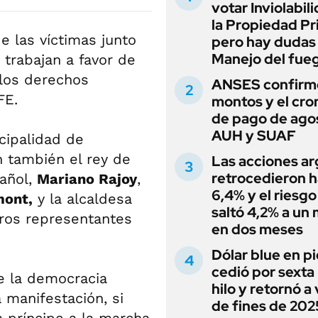
votar Inviolabil
la Propiedad Pr
de las víctimas junto
pero hay dudas
Manejo del fue
trabajan a favor de
 los derechos
ANSES confirmó
FE.
montos y el cr
de pago de ago
AUH y SUAF
cipalidad de
on también el rey de
Las acciones ar
retrocedieron h
pañol,
Mariano Rajoy
,
6,4% y el riesgo
mont,
y la alcaldesa
saltó 4,2% a un
ros representantes
en dos meses
Dólar blue en p
cedió por sexta 
de la democracia
hilo y retornó a
 manifestación, si
de fines de 202