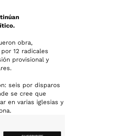
tinúan
ítico.
ueron obra,
por 12 radicales
ión provisional y
res.
n: seis por disparos
onde se cree que
r en varias iglesias y
ona.