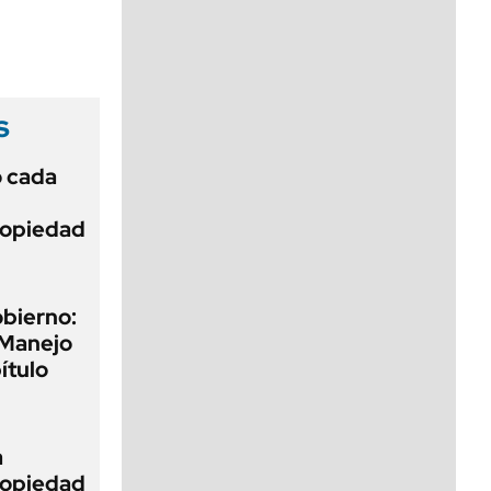
viernes de 10 a 18
s
ó cada
Propiedad
obierno:
 Manejo
ítulo
a
Propiedad