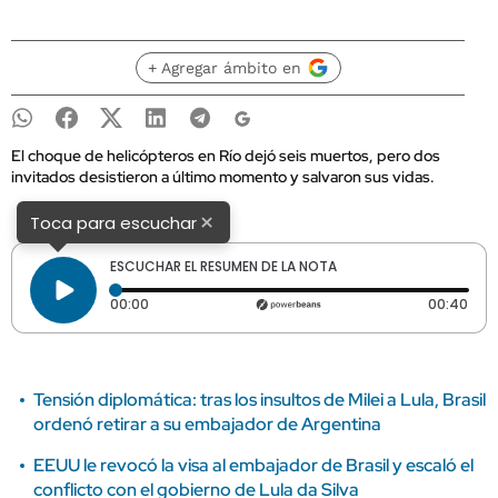
+ Agregar ámbito en
El choque de helicópteros en Río dejó seis muertos, pero dos
invitados desistieron a último momento y salvaron sus vidas.
×
Toca para escuchar
ESCUCHAR EL RESUMEN DE LA NOTA
Tiempo transcurrido: 0 segundos
Dura
00:00
00:40
Tensión diplomática: tras los insultos de Milei a Lula, Brasil
ordenó retirar a su embajador de Argentina
EEUU le revocó la visa al embajador de Brasil y escaló el
conflicto con el gobierno de Lula da Silva