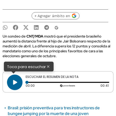
+ Agregar ámbito en
Un sondeo de
CNT/MDA
mostró que el presidente brasileño
aumentó la distancia frente al hijo de Jair Bolsonaro respecto de la
medición de abril. La diferencia supera los 12 puntos y consolida al
mandatario como uno de los principales favoritos de cara a las
elecciones generales de octubre.
×
Toca para escuchar
ESCUCHAR EL RESUMEN DE LA NOTA
Tiempo transcurrido: 0 segundos
Dura
00:00
00:41
Brasil: prisión preventiva para tres instructores de
bungee jumping por la muerte de una joven