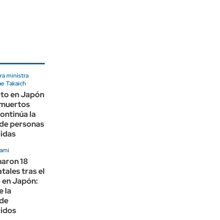
ra ministra
ae Takaich
oto en Japón
 muertos
ontinúa la
de personas
idas
nami
maron 18
tales tras el
 en Japón:
 la
de
idos