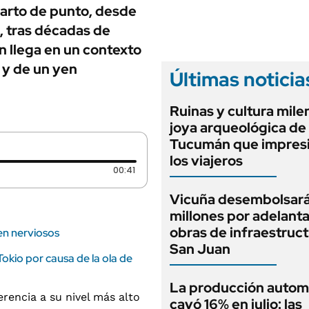
ANUARIO 2025
uarto de punto, desde
LIFESTYLE
EDICIÓN IMPRESA
n, tras décadas de
AUTOS
n llega en un contexto
n y de un yen
Últimas noticia
Ruinas y cultura milen
joya arqueológica de
Tucumán que impresi
los viajeros
Duración: 41 segundos
00:41
Vicuña desembolsar
millones por adelant
obras de infraestruc
uen nerviosos
San Juan
Tokio por causa de la ola de
La producción autom
cayó 16% en julio: las