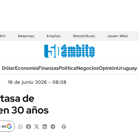
XIV
Reservas
Empleo
Monotributo
Javier Milei
Anuario autos 2026
Dólar
Economía
Finanzas
Política
Negocios
Opinión
Uruguay
TECNOLOGÍA
NOVEDADES FISCA
MÉXICO
16 de junio 2026 - 08:08
EDICTOS JUDICIAL
OPINIÓN
 tasa de
MULTAS
MUNDO
 en 30 años
LICITACIONES
INFORMACIÓN GENERAL
CUADROS TARIFAR
ESPECTÁCULOS
 en
RECALL
DEPORTES