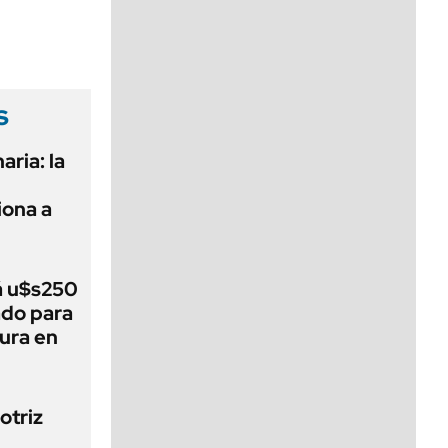
viernes de 10 a 18
s
aria: la
ona a
á u$s250
ado para
tura en
otriz