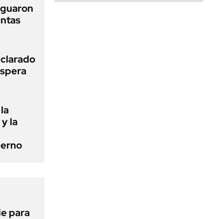
iguaron
entas
clarado
espera
la
 y la
ierno
de para