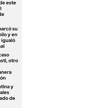
 de este
l
de
 marcó su
hilo y en
 igualó
al
 caso
ti, otro
anera
ión
tina y
ñales
gado de