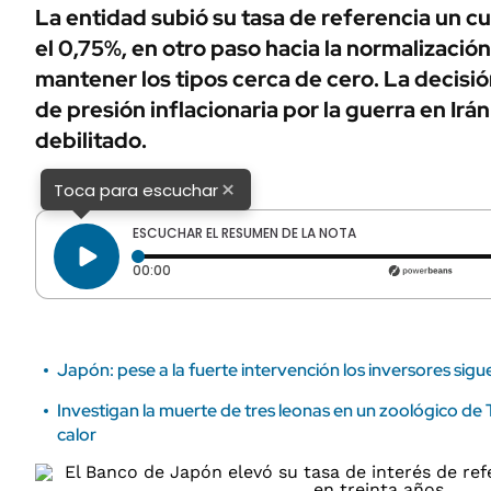
ÁMBITO DEBATE
La entidad subió su tasa de referencia un c
Municipios
el 0,75%, en otro paso hacia la normalizació
MEDIAKIT AMBITO DEBATE
URUGUAY
mantener los tipos cerca de cero. La decisió
de presión inflacionaria por la guerra en Irá
debilitado.
×
Toca para escuchar
ESCUCHAR EL RESUMEN DE LA NOTA
Tiempo transcurrido: 0 segundos
00:00
Japón: pese a la fuerte intervención los inversores sig
Investigan la muerte de tres leonas en un zoológico de 
calor