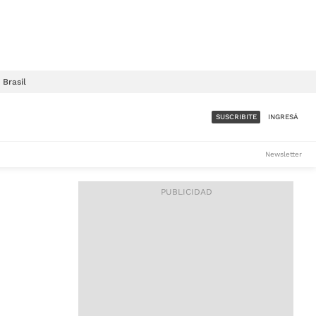
Brasil
SUSCRIBITE
INGRESÁ
SUMATE A LA COMUNIDAD
Newsletter
DE ÁMBITO
LES
ACCESO FULL - $1.800/MES
ES
CORPORATIVO - CONSULTAR
Si tenés dudas comunicate
con nosotros a
IOS
suscripciones@ambito.com.ar
Llamanos al (54) 11 4556-
9147/48 o
al (54) 11 4449-3256 de lunes a