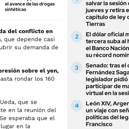
salvar la sesión
el avance de las drogas
sintéticas
jueves y retira e
capítulo de ley 
Tierras
da del conflicto en
El dólar oficial
n
, que depende casi
tercera suba al 
cubrir su demanda de
el Banco Nación
su récord nomin
Senado: tras el
presión sobre el yen,
Fernández Sagas
asta rondar los 160
legislador pidió
participar de m
virtual en la ses
 Ueda, que se
León XIV, Argen
te en la reunión del
un viaje con se
políticas del le
 Se esperaba que el
Francisco
lugar en la