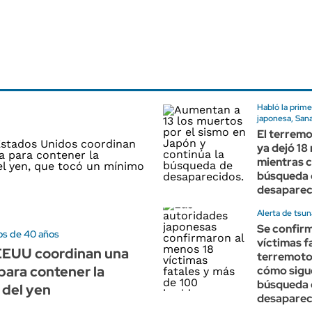
Habló la prime
japonesa, San
El terrem
ya dejó 18
mientras c
búsqueda 
desaparec
Alerta de tsu
Se confir
os de 40 años
víctimas fa
EEUU coordinan una
terremoto
para contener la
cómo sigue
búsqueda 
 del yen
desaparec