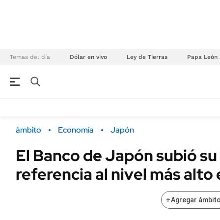
Temas del día
Dólar en vivo
Ley de Tierras
Papa León 
NEGOCIOS
ÚLTIMAS NOTICIAS
Especiales Ámbito
ECONOMÍA
ámbito
Economía
Japón
Real Estate
Banco de Datos
El Banco de Japón subió su
Sustentabilidad
Campo
referencia al nivel más alto
Seguros
FINANZAS
ENERGY REPORT
Dólar
+
Agregar ámbito
POLÍTICA
Mercados
Nacional