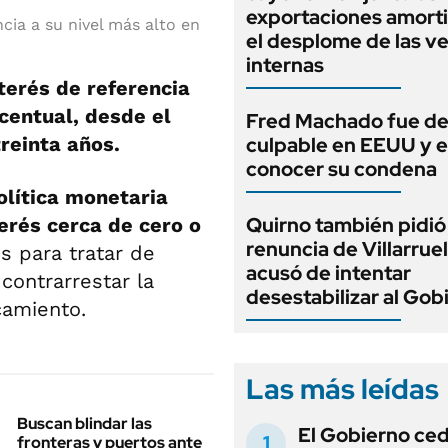
exportaciones amort
cia a su nivel más alto en
el desplome de las v
internas
terés de referencia
centual, desde el
Fred Machado fue de
treinta años.
culpable en EEUU y 
conocer su condena
olítica monetaria
Quirno también pidió 
erés cerca de cero o
renuncia de Villarruel
s para tratar de
acusó de intentar
contrarrestar la
desestabilizar al Gob
camiento.
Las más leídas
Buscan blindar las
El Gobierno ce
fronteras y puertos ante