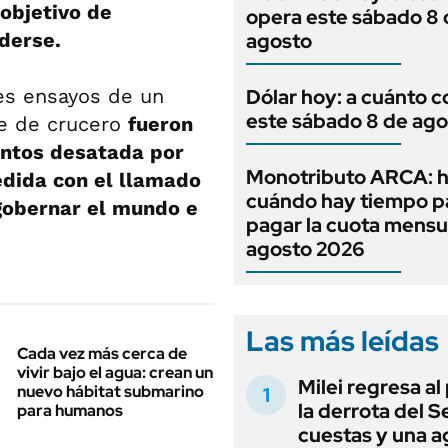
 objetivo de
opera este sábado 8 
derse.
agosto
tes ensayos de un
Dólar hoy: a cuánto c
este sábado 8 de ago
te de crucero
fueron
entos desatada por
Monotributo ARCA: h
dida con el llamado
cuándo hay tiempo p
«gobernar el mundo e
pagar la cuota mensu
agosto 2026
Las más leídas
Cada vez más cerca de
vivir bajo el agua: crean un
Milei regresa al
nuevo hábitat submarino
la derrota del 
para humanos
cuestas y una 