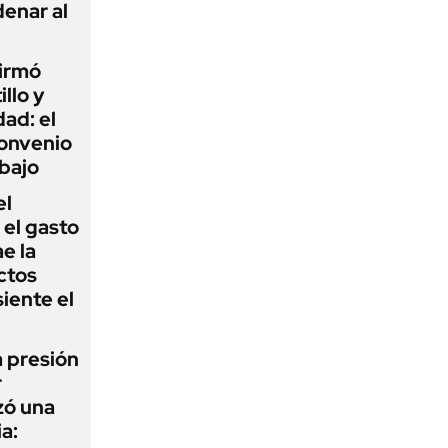
enar al
firmó
illo y
ad: el
convenio
abajo
el
el gasto
e la
ctos
iente el
a presión
r
zó una
a: