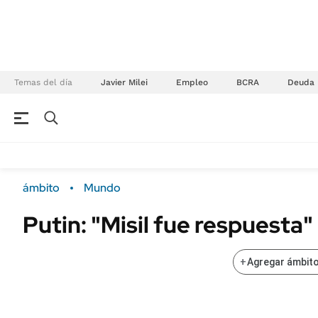
Temas del día
Javier Milei
Empleo
BCRA
Deuda
NEGOCIOS
ÚLTIMAS NOTICIAS
Especiales Ámbito
ECONOMÍA
ámbito
Mundo
Real Estate
Banco de Datos
Putin: "Misil fue respuesta"
Sustentabilidad
Campo
Seguros
FINANZAS
+
Agregar ámbito
ENERGY REPORT
Dólar
POLÍTICA
Mercados
Nacional