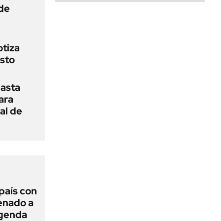
de
otiza
sto
asta
ara
al de
 país con
Senado a
agenda