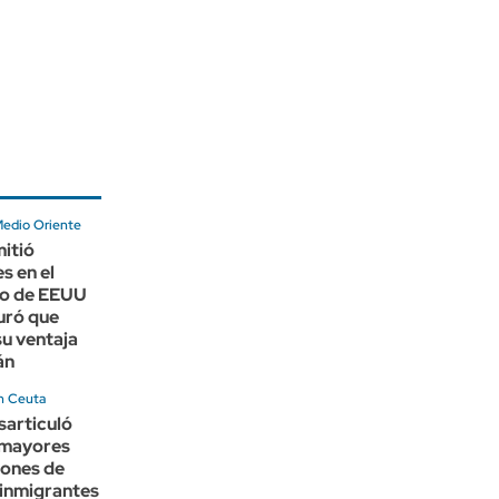
Medio Oriente
itió
s en el
o de EEUU
uró que
u ventaja
án
en Ceuta
sarticuló
 mayores
iones de
 inmigrantes