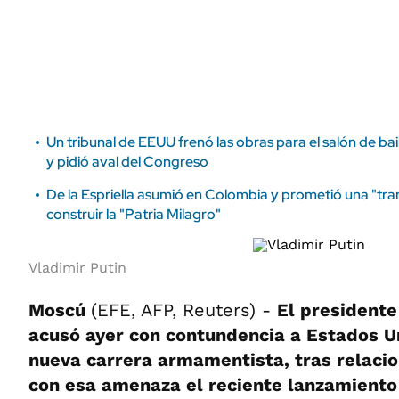
ÁMBITO DEBATE
Municipios
MEDIAKIT AMBITO DEBATE
URUGUAY
Un tribunal de EEUU frenó las obras para el salón de ba
y pidió aval del Congreso
De la Espriella asumió en Colombia y prometió una "t
construir la "Patria Milagro"
Vladimir Putin
Moscú
(EFE, AFP, Reuters) -
El presidente
acusó ayer con contundencia a Estados U
nueva carrera armamentista, tras relaci
con esa amenaza el reciente lanzamiento