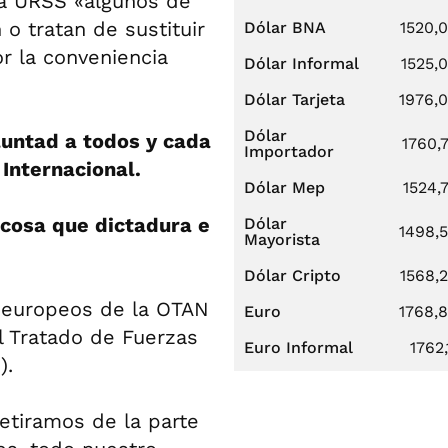
 la URSS «algunos de
 o tratan de sustituir
Dólar BNA
1520,
or la conveniencia
Dólar Informal
1525,
Dólar Tarjeta
1976,
Dólar
luntad a todos y cada
1760,
Importador
Internacional.
Dólar Mep
1524,
 cosa que dictadura e
Dólar
1498,
Mayorista
Dólar Cripto
1568,
s europeos de la OTAN
Euro
1768,
el Tratado de Fuerzas
Euro Informal
1762,
).
etiramos de la parte