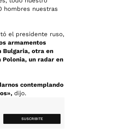
es, todo nuestro
0 hombres nuestras
ó el presidente ruso,
vos armamentos
 Bulgaria, otra en
 Polonia, un radar en
darnos contemplando
sos»,
dijo.
SUSCRIBITE