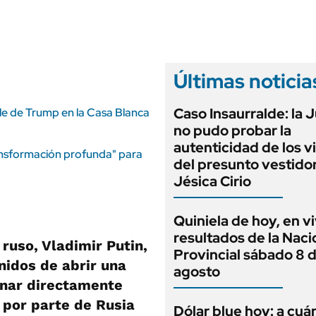
ANUARIO 2025
LIFESTYLE
EDICIÓN IMPRESA
AUTOS
Últimas noticia
Caso Insaurralde: la J
ile de Trump en la Casa Blanca
no pudo probar la
autenticidad de los v
ransformación profunda" para
del presunto vestido
Jésica Cirio
Quiniela de hoy, en vi
resultados de la Naci
 ruso, Vladimir Putin,
Provincial sábado 8 
nidos de abrir una
agosto
onar directamente
 por parte de Rusia
Dólar blue hoy: a cuá