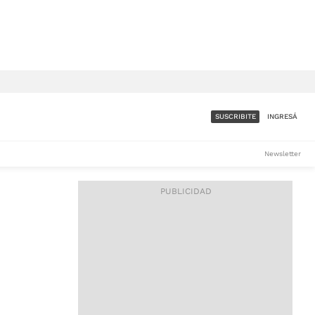
SUSCRIBITE
INGRESÁ
SUMATE A LA COMUNIDAD
Newsletter
DE ÁMBITO
LES
ACCESO FULL - $1.800/MES
ES
CORPORATIVO - CONSULTAR
Si tenés dudas comunicate
con nosotros a
IOS
suscripciones@ambito.com.ar
Llamanos al (54) 11 4556-
9147/48 o
al (54) 11 4449-3256 de lunes a