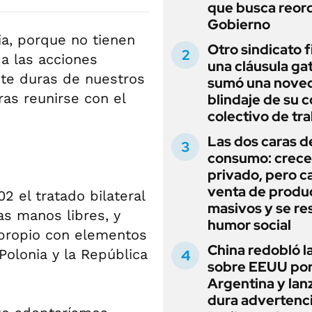
que busca reord
Gobierno
a, porque no tienen
Otro sindicato 
 a las acciones
una cláusula gat
ente duras de nuestros
sumó una noved
ras reunirse con el
blindaje de su 
colectivo de tr
Las dos caras d
consumo: crece 
privado, pero ca
venta de produ
 el tratado bilateral
masivos y se res
as manos libres, y
humor social
 propio con elementos
China redobló l
Polonia y la República
sobre EEUU po
Argentina y lan
dura advertenci