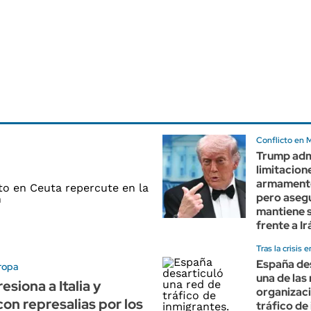
Conflicto en 
Trump adm
limitacione
armament
pero aseg
mantiene s
frente a Ir
Tras la crisis 
España de
ropa
una de las
esiona a Italia y
organizac
con represalias por los
tráfico de