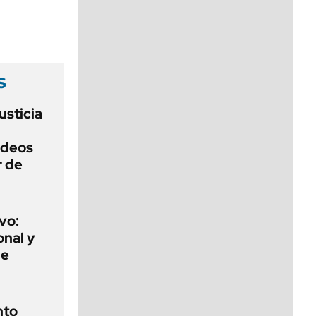
viernes de 10 a 18
s
usticia
ideos
r de
vo:
onal y
de
nto