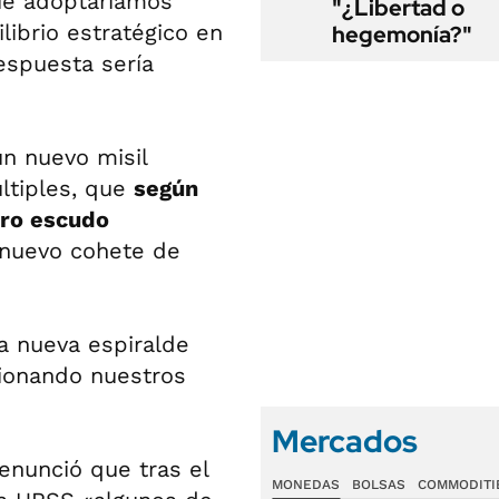
ue adoptaríamos
"¿Libertad o
librio estratégico en
hegemonía?"
espuesta sería
un nuevo misil
últiples, que
según
uro escudo
 nuevo cohete de
a nueva espiralde
ionando nuestros
Mercados
enunció que tras el
MONEDAS
BOLSAS
COMMODITI