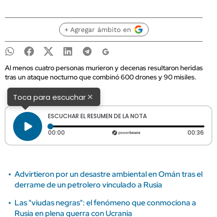
+ Agregar ámbito en
Al menos cuatro personas murieron y decenas resultaron heridas
tras un ataque nocturno que combinó 600 drones y 90 misiles.
×
Toca para escuchar
ESCUCHAR EL RESUMEN DE LA NOTA
Tiempo transcurrido: 0 segundos
Dura
00:00
00:36
Advirtieron por un desastre ambiental en Omán tras el
derrame de un petrolero vinculado a Rusia
Las "viudas negras": el fenómeno que conmociona a
Rusia en plena guerra con Ucrania