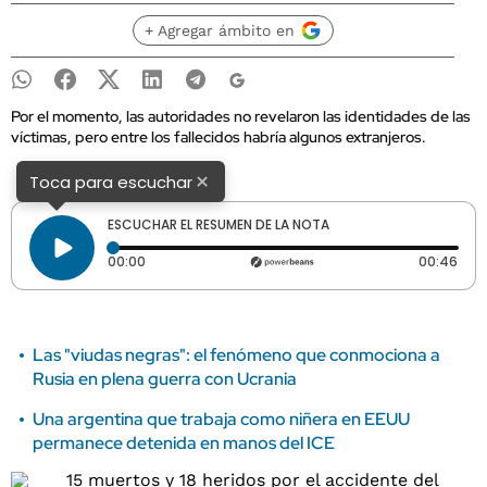
+ Agregar ámbito en
Por el momento, las autoridades no revelaron las identidades de las
víctimas, pero entre los fallecidos habría algunos extranjeros.
×
Toca para escuchar
ESCUCHAR EL RESUMEN DE LA NOTA
Tiempo transcurrido: 0 segundos
Dura
00:00
00:46
Las "viudas negras": el fenómeno que conmociona a
Rusia en plena guerra con Ucrania
Una argentina que trabaja como niñera en EEUU
permanece detenida en manos del ICE