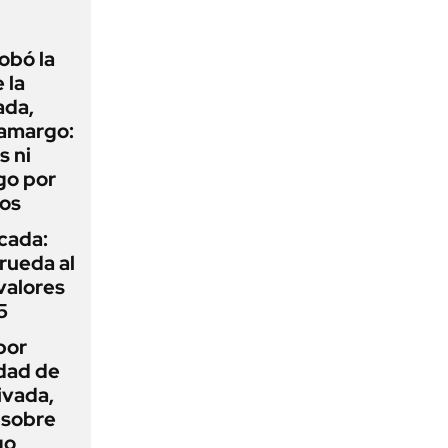
obó la
 la
ada,
 amargo:
s ni
go por
dos
icada:
rueda al
 valores
5
por
idad de
ivada,
 sobre
go