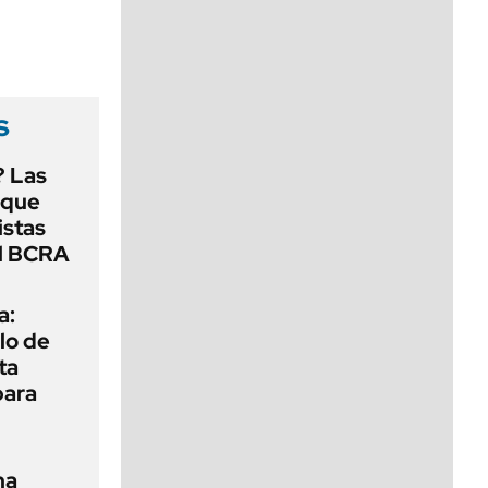
viernes de 10 a 18
s
? Las
 que
istas
el BCRA
a:
lo de
ta
para
na