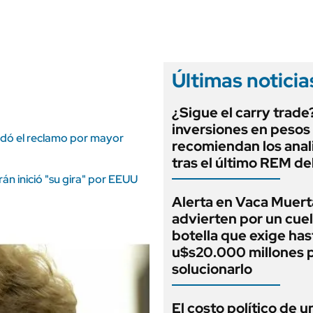
ANUARIO 2025
LIFESTYLE
EDICIÓN IMPRESA
AUTOS
Últimas noticia
¿Sigue el carry trade
inversiones en pesos
aldó el reclamo por mayor
recomiendan los anal
tras el último REM d
rán inició "su gira" por EEUU
Alerta en Vaca Muert
advierten por un cuel
botella que exige has
u$s20.000 millones 
solucionarlo
El costo político de u