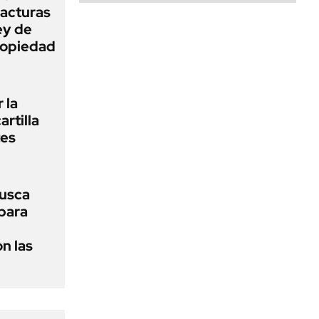
facturas
ey de
Propiedad
 la
artilla
tes
usca
 para
n las