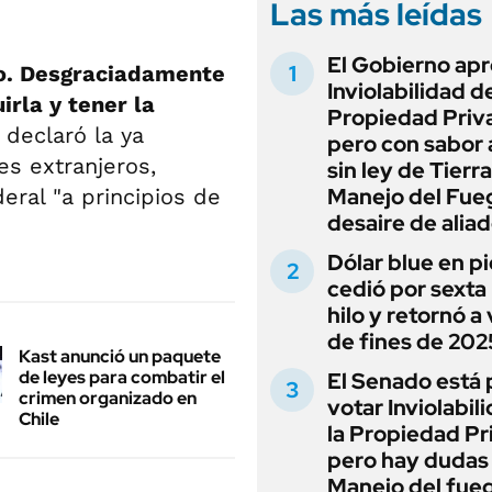
Las más leídas
El Gobierno apr
go. Desgraciadamente
Inviolabilidad de
rla y tener la
Propiedad Priv
, declaró la ya
pero con sabor
s extranjeros,
sin ley de Tierra
Manejo del Fue
eral "a principios de
desaire de alia
Dólar blue en p
cedió por sexta 
hilo y retornó a
de fines de 202
Kast anunció un paquete
de leyes para combatir el
El Senado está 
crimen organizado en
votar Inviolabil
Chile
la Propiedad Pr
pero hay dudas
Manejo del fue