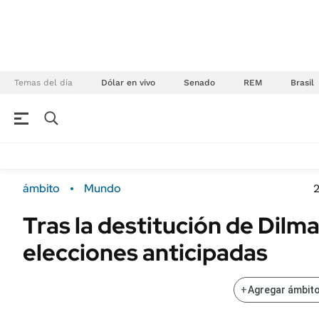
Temas del día
Dólar en vivo
Senado
REM
Brasil
NEGOCIOS
ÚLTIMAS NOTICIAS
Especiales Ámbito
ECONOMÍA
ámbito
Mundo
2
Real Estate
Banco de Datos
Tras la destitución de Dilma
Sustentabilidad
Campo
elecciones anticipadas
Seguros
FINANZAS
ENERGY REPORT
Dólar
+
Agregar ámbito
POLÍTICA
Mercados
Nacional