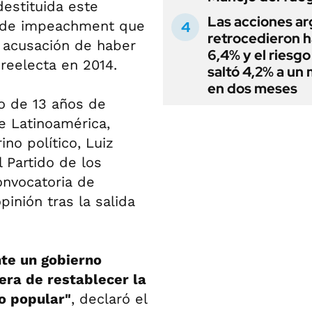
destituida este
Las acciones ar
o de impeachment que
retrocedieron h
 acusación de haber
6,4% y el riesgo
reelecta en 2014.
saltó 4,2% a un
en dos meses
lo de 13 años de
e Latinoamérica,
ino político, Luiz
l Partido de los
onvocatoria de
inión tras la salida
nte un gobierno
ra de restablecer la
to popular"
, declaró el