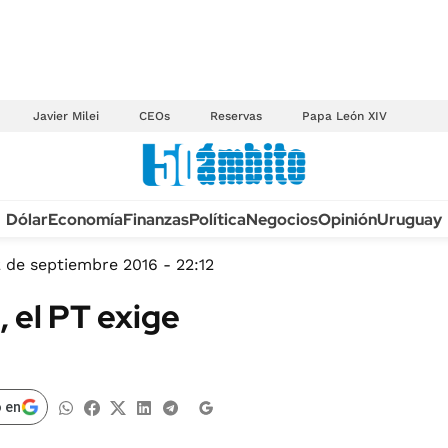
Javier Milei
CEOs
Reservas
Papa León XIV
Anuario autos 2026
Dólar
Economía
Finanzas
Política
Negocios
Opinión
Uruguay
TECNOLOGÍA
NOVEDADES FISCA
MÉXICO
 de septiembre 2016 - 22:12
EDICTOS JUDICIAL
OPINIÓN
, el PT exige
MULTAS
MUNDO
LICITACIONES
INFORMACIÓN GENERAL
CUADROS TARIFAR
ESPECTÁCULOS
 en
RECALL
DEPORTES