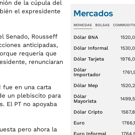
unión de la cúpula del
bién el expresidente
Mercados
MONEDAS
BOLSAS
COMMODITI
 el Senado, Rousseff
Dólar BNA
1520,
cciones anticipadas,
Dólar Informal
1530,
porque requería que
Dólar Tarjeta
1976,
esidente, renunciaran
Dólar
1761,
Importador
Dólar Mep
1520,
d fue en una carta
de un plebiscito para
Dólar
1499,
Mayorista
os. El PT no apoyaba
Dólar Cripto
1567,
Euro
1766,
uesta pero ahora la
Euro Informal
1764,