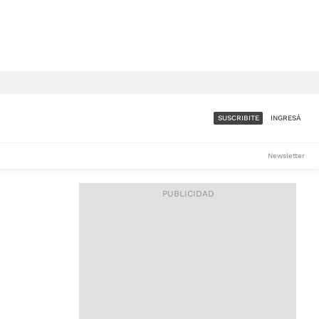
SUSCRIBITE
INGRESÁ
SUMATE A LA COMUNIDAD
Newsletter
DE ÁMBITO
LES
ACCESO FULL - $1.800/MES
ES
CORPORATIVO - CONSULTAR
Si tenés dudas comunicate
con nosotros a
IOS
suscripciones@ambito.com.ar
Llamanos al (54) 11 4556-
9147/48 o
al (54) 11 4449-3256 de lunes a