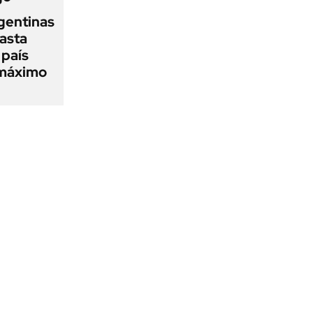
gentinas
asta
 país
 máximo