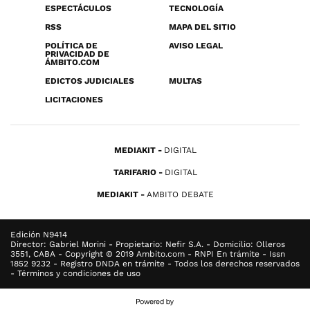
ESPECTÁCULOS
TECNOLOGÍA
RSS
MAPA DEL SITIO
POLÍTICA DE
AVISO LEGAL
PRIVACIDAD DE
ÁMBITO.COM
EDICTOS JUDICIALES
MULTAS
LICITACIONES
MEDIAKIT
DIGITAL
TARIFARIO
DIGITAL
MEDIAKIT
AMBITO DEBATE
Edición N9414
Director: Gabriel Morini - Propietario: Nefir S.A. - Domicilio: Olleros
3551, CABA - Copyright © 2019 Ambito.com - RNPI En trámite - Issn
1852 9232 - Registro DNDA en trámite - Todos los derechos reservados
- Términos y condiciones de uso