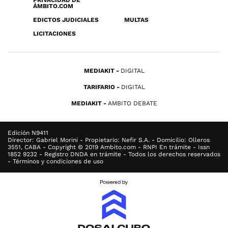
PRIVACIDAD DE
ÁMBITO.COM
EDICTOS JUDICIALES
MULTAS
LICITACIONES
MEDIAKIT
DIGITAL
TARIFARIO
DIGITAL
MEDIAKIT
AMBITO DEBATE
Edición N9411
Director: Gabriel Morini - Propietario: Nefir S.A. - Domicilio: Olleros
3551, CABA - Copyright © 2019 Ambito.com - RNPI En trámite - Issn
1852 9232 - Registro DNDA en trámite - Todos los derechos reservados
- Términos y condiciones de uso