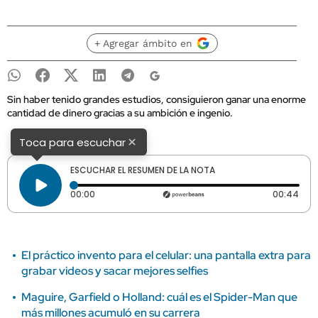
+ Agregar ámbito en
Sin haber tenido grandes estudios, consiguieron ganar una enorme
cantidad de dinero gracias a su ambición e ingenio.
×
Toca para escuchar
ESCUCHAR EL RESUMEN DE LA NOTA
Tiempo transcurrido: 0 segundos
Dura
00:00
00:44
El práctico invento para el celular: una pantalla extra para
grabar videos y sacar mejores selfies
Maguire, Garfield o Holland: cuál es el Spider-Man que
más millones acumuló en su carrera