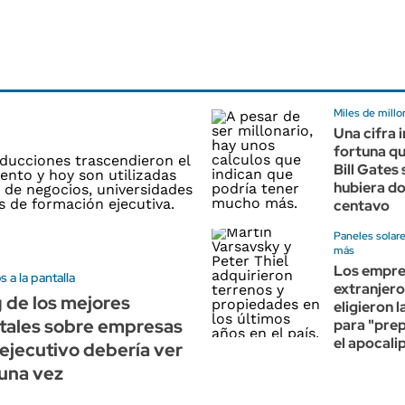
Miles de mill
Una cifra i
fortuna qu
Bill Gates 
hubiera d
centavo
Paneles solare
más
Los empre
 a la pantalla
extranjero
g de los mejores
eligieron 
ales sobre empresas
para "pre
el apocali
ejecutivo debería ver
una vez