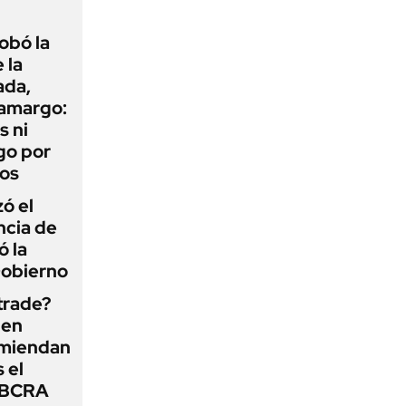
obó la
 la
ada,
 amargo:
s ni
go por
dos
zó el
ncia de
ó la
Gobierno
 trade?
 en
omiendan
s el
l BCRA