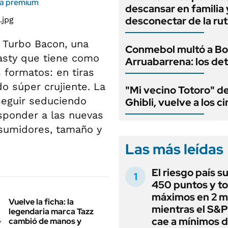
cia premium
descansar en familia 
desconectar de la rut
 Turbo Bacon, una
Conmebol multó a Bo
asty que tiene como
Arruabarrena: los det
 formatos: en tiras
o súper crujiente. La
"Mi vecino Totoro" d
seguir seduciendo
Ghibli, vuelve a los c
sponder a las nuevas
sumidores, tamaño y
Las más leídas
El riesgo país s
450 puntos y t
máximos en 2 m
Vuelve la ficha: la
mientras el S&
legendaria marca Tazz
cae a mínimos 
cambió de manos y