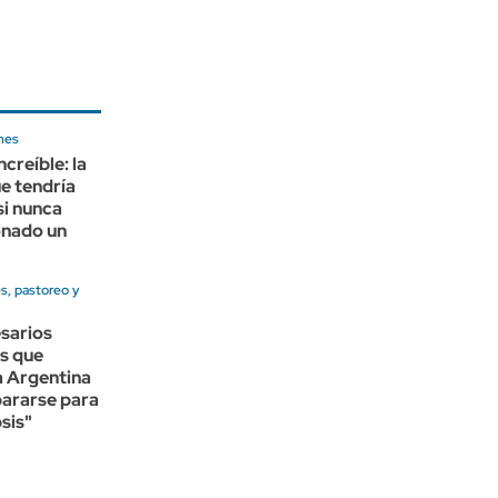
ones
ncreíble: la
e tendría
si nunca
onado un
s, pastoreo y
sarios
s que
la Argentina
pararse para
psis"