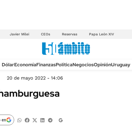
Javier Milei
CEOs
Reservas
Papa León XIV
Anuario autos 2026
Dólar
Economía
Finanzas
Política
Negocios
Opinión
Uruguay
TECNOLOGÍA
NOVEDADES FISCA
MÉXICO
20 de mayo 2022 - 14:06
EDICTOS JUDICIAL
OPINIÓN
a hamburguesa
MULTAS
MUNDO
LICITACIONES
INFORMACIÓN GENERAL
CUADROS TARIFAR
ESPECTÁCULOS
 en
RECALL
DEPORTES