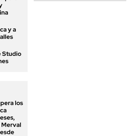
y
ina
ca y a
alles
e Studio
ines
upera los
oca
eses,
P Merval
desde