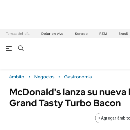
Temas del día
Dólar en vivo
Senado
REM
Brasil
NEGOCIOS
ÚLTIMAS NOTICIAS
Especiales Ámbito
ECONOMÍA
ámbito
Negocios
Gastronomía
Real Estate
Banco de Datos
McDonald's lanza su nuev
Sustentabilidad
Campo
Grand Tasty Turbo Bacon
Seguros
FINANZAS
ENERGY REPORT
Dólar
+
Agregar ámbito
POLÍTICA
Mercados
Nacional