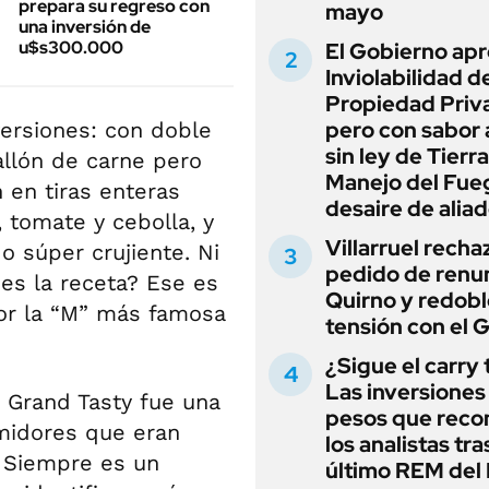
prepara su regreso con
mayo
una inversión de
u$s300.000
El Gobierno apr
Inviolabilidad de
Propiedad Priv
pero con sabor
versiones: con doble
sin ley de Tierra
allón de carne pero
Manejo del Fue
 en tiras enteras
desaire de alia
 tomate y cebolla, y
Villarruel recha
o súper crujiente. Ni
pedido de renu
 es la receta? Ese es
Quirno y redobl
or la “M” más famosa
tensión con el 
¿Sigue el carry
Las inversiones
 Grand Tasty fue una
pesos que rec
umidores que eran
los analistas tra
r. Siempre es un
último REM de