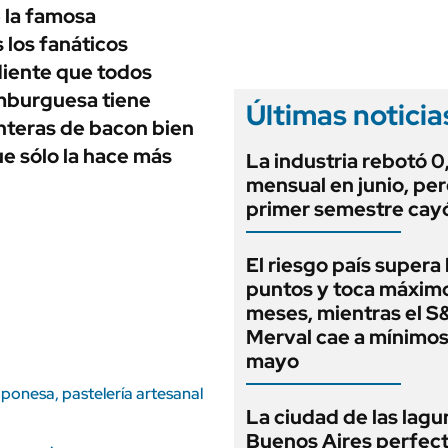
ANUARIO 2025
 la famosa
LIFESTYLE
EDICIÓN IMPRESA
los fanáticos
AUTOS
ediente que todos
mburguesa tiene
Últimas noticia
enteras de bacon bien
e sólo la hace más
La industria rebotó 
mensual en junio, per
primer semestre cay
El riesgo país supera
puntos y toca máximo
meses, mientras el S
Merval cae a mínimo
mayo
aponesa, pastelería artesanal
La ciudad de las lagu
Buenos Aires perfect