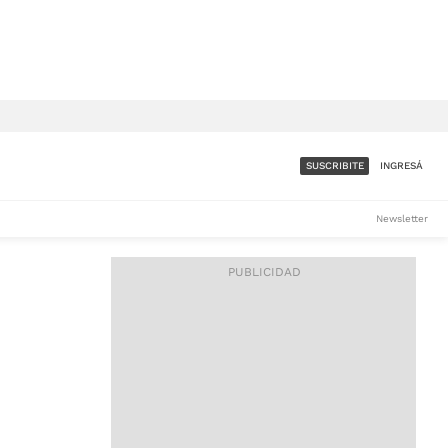
SUSCRIBITE
INGRESÁ
SUMATE A LA COMUNIDAD
Newsletter
DE ÁMBITO
LES
ACCESO FULL - $1.800/MES
ES
CORPORATIVO - CONSULTAR
Si tenés dudas comunicate
con nosotros a
IOS
suscripciones@ambito.com.ar
Llamanos al (54) 11 4556-
9147/48 o
al (54) 11 4449-3256 de lunes a