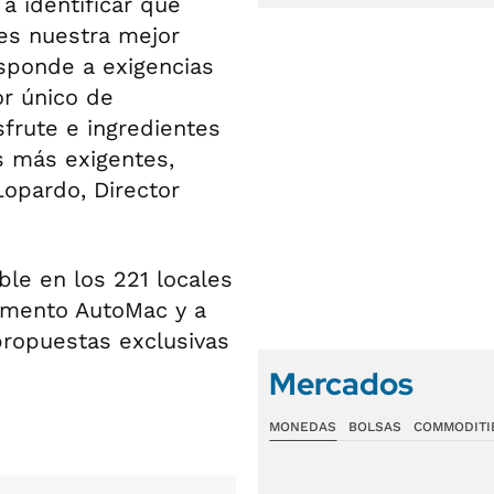
a identificar qué
les nuestra mejor
sponde a exigencias
r único de
frute e ingredientes
s más exigentes,
opardo, Director
ble en los 221 locales
gmento AutoMac y a
propuestas exclusivas
Mercados
MONEDAS
BOLSAS
COMMODITI