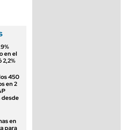
viernes de 10 a 18
s
0,9%
o en el
ó 2,2%
 los 450
s en 2
&P
s desde
nas en
a para