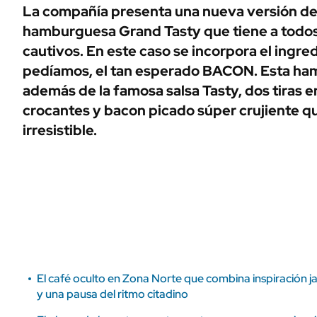
ÁMBITO DEBATE
La compañía presenta una nueva versión de
Municipios
hamburguesa Grand Tasty que tiene a todos 
MEDIAKIT AMBITO DEBATE
URUGUAY
cautivos. En este caso se incorpora el ingr
pedíamos, el tan esperado BACON. Esta ha
además de la famosa salsa Tasty, dos tiras 
crocantes y bacon picado súper crujiente qu
irresistible.
El café oculto en Zona Norte que combina inspiración j
y una pausa del ritmo citadino