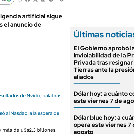
ANUARIO 2025
LIFESTYLE
EDICIÓN IMPRESA
AUTOS
gencia artificial sigue
s el anuncio de
Últimas noticia
El Gobierno aprobó l
Inviolabilidad de la 
Privada tras resignar 
Tierras ante la presi
aliados
Dólar hoy: a cuánto c
sultados de Nvidia, palabras
este viernes 7 de ag
lsó al Nasdaq, a la espera de
Dólar blue hoy: a cuá
opera este viernes 7
agosto