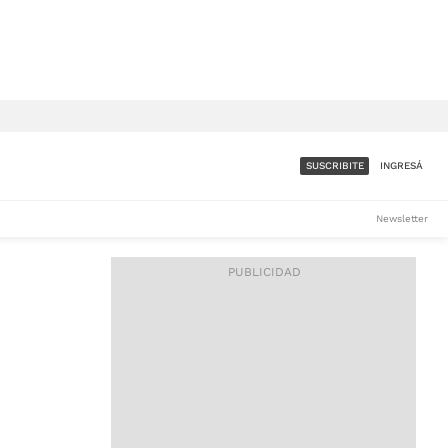
SUSCRIBITE
INGRESÁ
SUMATE A LA COMUNIDAD
Newsletter
DE ÁMBITO
LES
ACCESO FULL - $1.800/MES
ES
CORPORATIVO - CONSULTAR
Si tenés dudas comunicate
con nosotros a
IOS
suscripciones@ambito.com.ar
Llamanos al (54) 11 4556-
9147/48 o
al (54) 11 4449-3256 de lunes a