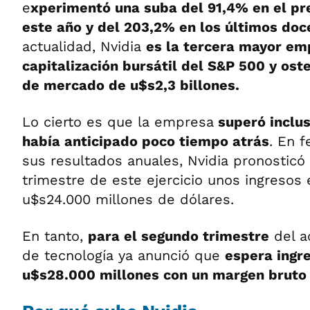
e
xperimentó una suba del 91,4% en el pr
este año y del 203,2% en los últimos do
actualidad, Nvidia
es la tercera mayor em
capitalización bursátil del S&P 500 y ost
de mercado de u$s2,3 billones.
Lo cierto es que la empresa
superó inclus
había anticipado poco tiempo atrás
. En f
sus resultados anuales, Nvidia pronosticó
trimestre de este ejercicio unos ingresos 
u$s24.000 millones de dólares.
En tanto,
para el segundo trimestre
del ac
de tecnología ya anunció que
espera ingre
u$s28.000 millones con un margen bruto 