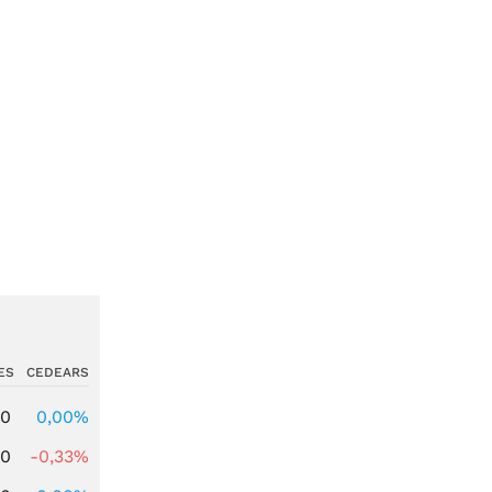
ES
CEDEARS
00
0,00%
00
-0,33%