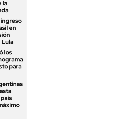
 la
ada
l ingreso
sil en
sión
 Lula
 los
onograma
sto para
gentinas
asta
 país
 máximo