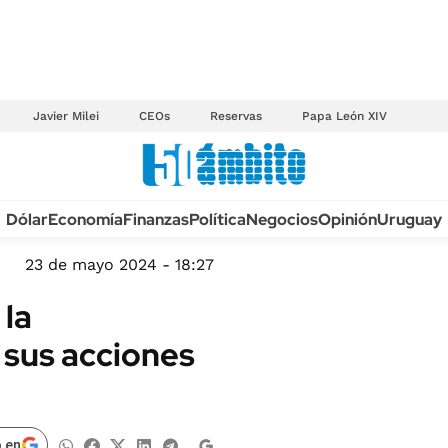
Javier Milei
CEOs
Reservas
Papa León XIV
Anuario autos 2026
Dólar
Economía
Finanzas
Política
Negocios
Opinión
Uruguay
TECNOLOGÍA
NOVEDADES FISCA
MÉXICO
23 de mayo 2024 - 18:27
EDICTOS JUDICIAL
OPINIÓN
 la
MULTAS
MUNDO
 sus acciones
LICITACIONES
INFORMACIÓN GENERAL
CUADROS TARIFAR
ESPECTÁCULOS
RECALL
DEPORTES
 en