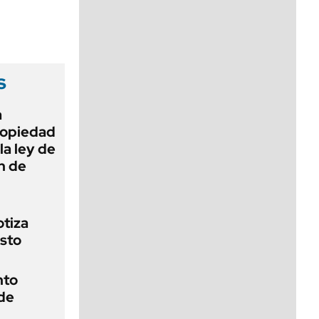
viernes de 10 a 18
s
a
Propiedad
la ley de
ón de
otiza
osto
nto
 de