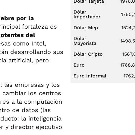
Dólar Tarjeta
1976,
Dólar
1760,
Importador
iebre por la
incipal fortaleza es
Dólar Mep
1524,
potentes del
Dólar
1498,
esas como Intel,
Mayorista
tán desarrollando sus
Dólar Cripto
1567,
 artificial, pero
Euro
1768,
Euro Informal
1762,
: las empresas y los
a cambiar los centros
ares a la computación
ntro de datos (las
ducto: la inteligencia
r y director ejecutivo