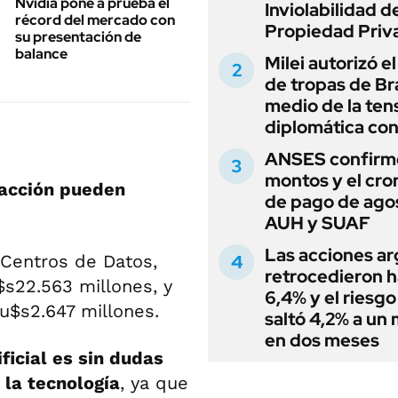
Nvidia pone a prueba el
Inviolabilidad de
récord del mercado con
Propiedad Priv
su presentación de
balance
Milei autorizó e
de tropas de Bra
medio de la ten
diplomática con
ANSES confirmó
montos y el cr
 acción pueden
de pago de ago
AUH y SUAF
Las acciones ar
 Centros de Datos,
retrocedieron h
$s22.563 millones, y
6,4% y el riesgo
u$s2.647 millones.
saltó 4,2% a un
en dos meses
ificial es sin dudas
 la tecnología
, ya que