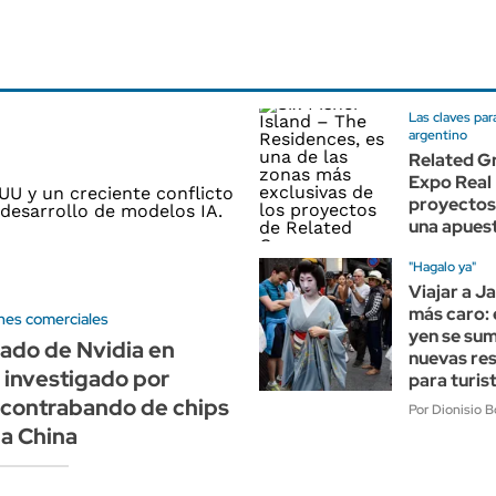
Las claves par
argentino
Related Gr
Expo Real
proyectos
una apues
"Hagalo ya"
Viajar a J
más caro: e
ones comerciales
yen se sum
ado de Nvidia en
nuevas res
 investigado por
para turis
 contrabando de chips
Por Dionisio 
ia China