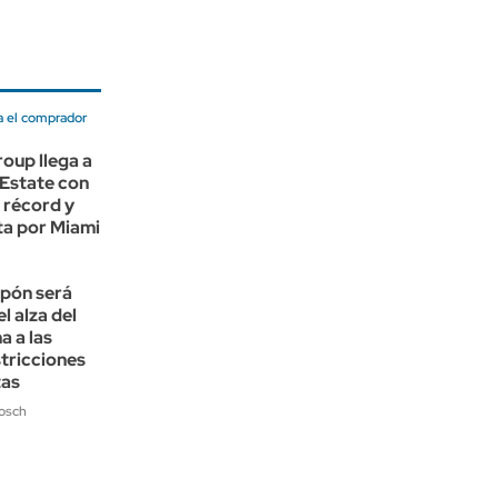
a el comprador
oup llega a
 Estate con
 récord y
ta por Miami
apón será
l alza del
a a las
tricciones
tas
Bosch