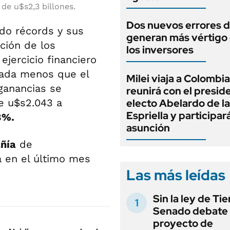
de u$s2,3 billones.
Dos nuevos errores d
do récords y sus
generan más vértigo
ción de los
los inversores
ejercicio financiero
ada menos que el
Milei viaja a Colombia
ganancias se
reunirá con el presid
de u$s2.043 a
electo Abelardo de la
Espriella y participar
8%.
asunción
ñía
de
 en el último mes
Las más leídas
Sin la ley de Tie
Senado debate 
proyecto de