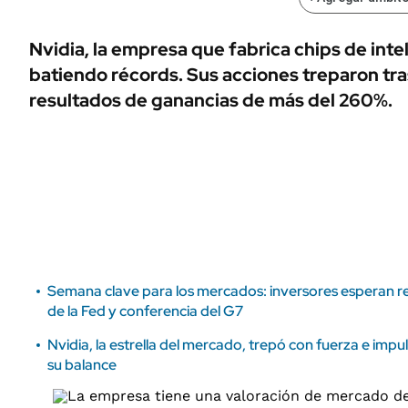
ÁMBITO DEBATE
Municipios
MEDIAKIT AMBITO DEBATE
Nvidia, la empresa que fabrica chips de inteli
URUGUAY
batiendo récords. Sus acciones treparon tra
resultados de ganancias de más del 260%.
Semana clave para los mercados: inversores esperan re
de la Fed y conferencia del G7
Nvidia, la estrella del mercado, trepó con fuerza e impu
su balance