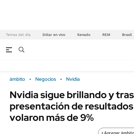
Temas del día
Dólar en vivo
Senado
REM
Brasil
NEGOCIOS
ÚLTIMAS NOTICIAS
Especiales Ámbito
ECONOMÍA
ámbito
Negocios
Nvidia
Real Estate
Banco de Datos
Nvidia sigue brillando y tras
Sustentabilidad
Campo
presentación de resultados
Seguros
FINANZAS
ENERGY REPORT
volaron más de 9%
Dólar
POLÍTICA
Mercados
+
Agregar ámbito
Nacional