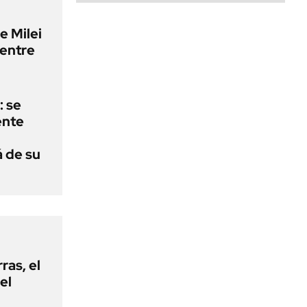
e Milei
 entre
: se
ente
á de su
rras, el
el