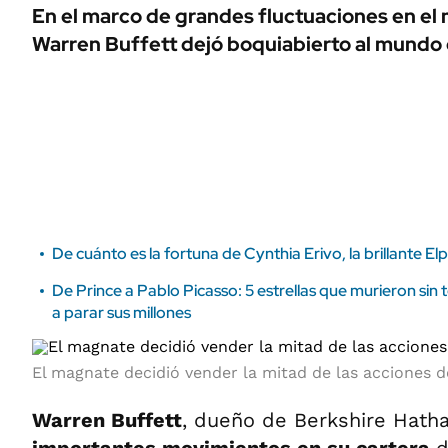
ÁMBITO DEBATE
En el marco de grandes fluctuaciones en el
Municipios
Warren Buffett dejó boquiabierto al mundo 
MEDIAKIT AMBITO DEBATE
URUGUAY
De cuánto es la fortuna de Cynthia Erivo, la brillante E
De Prince a Pablo Picasso: 5 estrellas que murieron si
a parar sus millones
El magnate decidió vender la mitad de las acciones d
Warren Buffett
, dueño de Berkshire Hatha