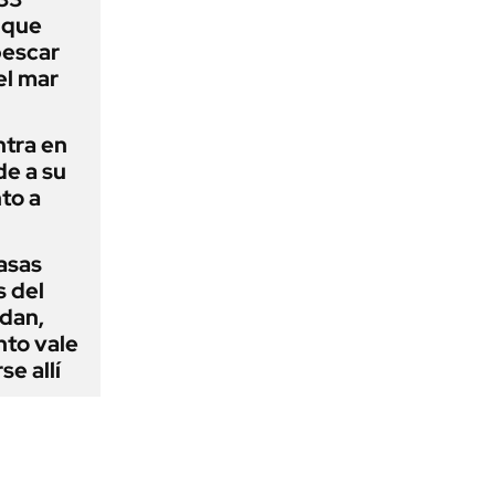
uque
pescar
el mar
ntra en
de a su
to a
casas
s del
dan,
nto vale
se allí