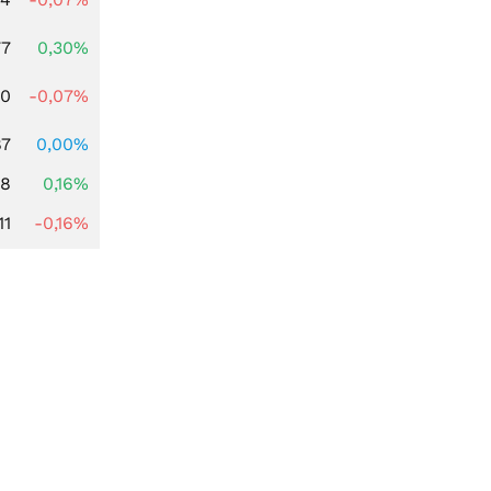
77
0,30%
50
-0,07%
87
0,00%
88
0,16%
11
-0,16%