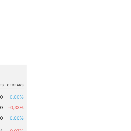
ES
CEDEARS
00
0,00%
00
-0,33%
00
0,00%
74
-0,07%