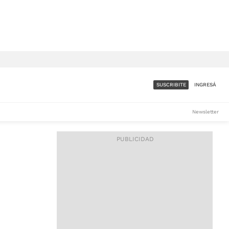
SUSCRIBITE
INGRESÁ
SUMATE A LA COMUNIDAD
Newsletter
DE ÁMBITO
LES
ACCESO FULL - $1.800/MES
ES
CORPORATIVO - CONSULTAR
Si tenés dudas comunicate
con nosotros a
IOS
suscripciones@ambito.com.ar
Llamanos al (54) 11 4556-
9147/48 o
al (54) 11 4449-3256 de lunes a