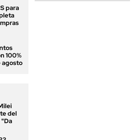
S para
mpleta
compras
ntos
on 100%
e agosto
Milei
te del
 "Da
33