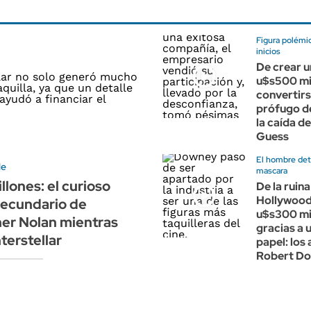
Figura polémi
inicios
De crear u
u$s500 mi
convertirs
prófugo de 
la caída d
Guess
El hombre detr
le
mascara
llones: el curioso
De la ruina
Hollywood 
secundario de
u$s300 mi
er Nolan mientras
gracias a 
terstellar
papel: los
Robert Do