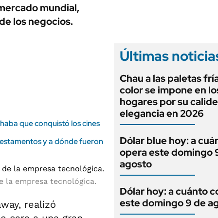
ANUARIO 2025
 mercado mundial,
LIFESTYLE
EDICIÓN IMPRESA
de los negocios.
AUTOS
Últimas noticia
Chau a las paletas frí
color se impone en lo
hogares por su calide
elegancia en 2026
lphaba que conquistó los cines
Dólar blue hoy: a cuá
n testamentos y a dónde fueron
opera este domingo 
agosto
e la empresa tecnológica.
Dólar hoy: a cuánto c
este domingo 9 de a
way, realizó