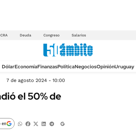
BCRA
Deuda
Congreso
Salarios
Anuario autos 2026
Dólar
Economía
Finanzas
Política
Negocios
Opinión
Uruguay
TECNOLOGÍA
NOVEDADES FISCA
MÉXICO
7 de agosto 2024 - 10:00
EDICTOS JUDICIAL
OPINIÓN
dió el 50% de
MULTAS
MUNDO
LICITACIONES
INFORMACIÓN GENERAL
CUADROS TARIFAR
ESPECTÁCULOS
 en
RECALL
DEPORTES