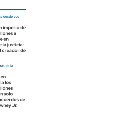
ca desde sus
n imperio de
llones a
e en
la justicia:
el creador de
ás de la
 en
a los
llones
un solo
 acuerdos de
wney Jr.