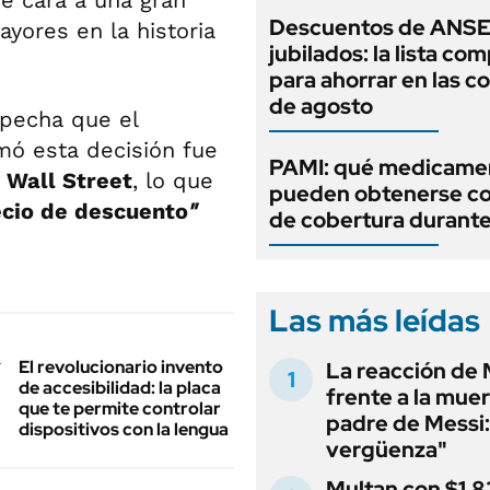
e cara a una gran
Descuentos de ANSE
yores en la historia
jubilados: la lista co
para ahorrar en las 
de agosto
specha que el
omó esta decisión fue
PAMI: qué medicame
n Wall Street
, lo que
pueden obtenerse c
ecio de descuento
"
de cobertura durant
Las más leídas
El revolucionario invento
La reacción de 
de accesibilidad: la placa
frente a la muer
que te permite controlar
padre de Messi:
dispositivos con la lengua
vergüenza"
Multan con $1.8