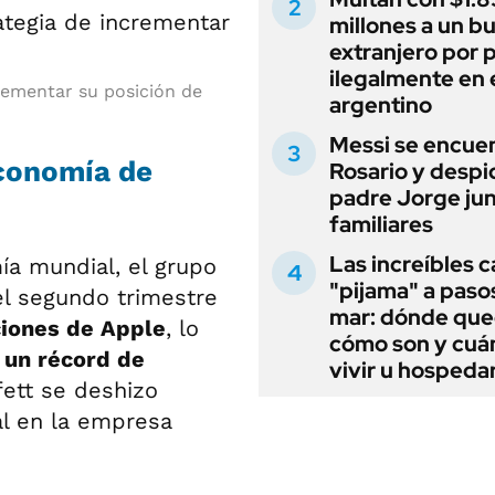
millones a un b
extranjero por 
ilegalmente en 
rementar su posición de
argentino
Messi se encue
economía de
Rosario y despi
padre Jorge jun
familiares
Las increíbles 
a mundial, el grupo
"pijama" a paso
l segundo trimestre
mar: dónde que
ciones de Apple
, lo
cómo son y cuá
 un récord de
vivir u hospedar
fett se deshizo
al en la empresa