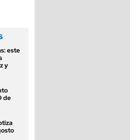
viernes de 10 a 18
s
as: este
s
z y
nto
9 de
otiza
gosto