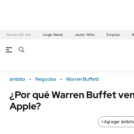
Temas del día
Jorge Messi
Javier Milei
Empleo
NEGOCIOS
ÚLTIMAS NOTICIAS
Especiales Ámbito
ECONOMÍA
ámbito
Negocios
Warren Buffett
Real Estate
Banco de Datos
¿Por qué Warren Buffet ven
Sustentabilidad
Campo
Apple?
Seguros
FINANZAS
ENERGY REPORT
Dólar
+
Agregar ámbito
POLÍTICA
Mercados
Nacional