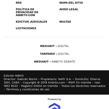
RSS
MAPA DEL SITIO
POLÍTICA DE
AVISO LEGAL
PRIVACIDAD DE
ÁMBITO.COM
EDICTOS JUDICIALES
MULTAS
LICITACIONES
MEDIAKIT
DIGITAL
TARIFARIO
DIGITAL
MEDIAKIT
AMBITO DEBATE
Edición N9413
Director: Gabriel Morini - Propietario: Nefir S.A. - Domicilio: Olleros
3551, CABA - Copyright © 2019 Ambito.com - RNPI En trámite - Issn
1852 9232 - Registro DNDA en trámite - Todos los derechos reservados
- Términos y condiciones de uso