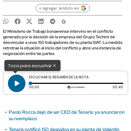
+ Agregar ámbito en
El Ministerio de Trabajo bonaerense intervino en el conflicto
generado por la decisión de la empresa del Grupo Techint de
desvincular a unos 150 trabajadores de su planta SIAT. La medida
retrotrae la situación al inicio del conflicto y abre una instancia de
negociación entre las partes.
×
Toca para escuchar
ESCUCHAR EL RESUMEN DE LA NOTA
Tiempo transcurrido: 0 segundos
Dura
00:00
00:40
Paolo Rocca dejó de ser CEO de Tenaris: ya anunciaron
su reemplazo
Tenaris notificó 150 despidos en su planta de Valentín