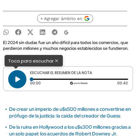
+ Agregar ámbito en
El 2024 sin dudas fue un año difícil para todos los comercios, que
perdieron millones y muchos negocios establecidos se fundieron.
×
Toca para escuchar
ESCUCHAR EL RESUMEN DE LA NOTA
Tiempo transcurrido: 0 segundos
Dura
00:00
00:42
De crear un imperio de u$s500 millones a convertirse en
prófugo de la justicia: la caída del creador de Guess
De la ruina en Hollywood a los u$s300 millones gracias a
un solo papel: los acuerdos de Robert Downey Jr.