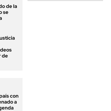
o de la
o se
a
usticia
ideos
r de
 país con
Senado a
agenda