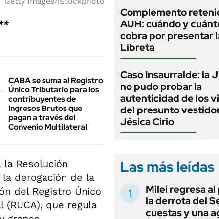
Getty Images/iStockphoto
Complemento retenid
AUH: cuándo y cuánt
**
cobra por presentar l
Libreta
Caso Insaurralde: la J
CABA se suma al Registro
no pudo probar la
Único Tributario para los
autenticidad de los v
contribuyentes de
Ingresos Brutos que
del presunto vestido
pagan a través del
Jésica Cirio
Convenio Multilateral
Las más leídas
l la Resolución
la derogación de la
Milei regresa al
ón del Registro Único
la derrota del 
l (RUCA), que regula
cuestas y una 
y granos.