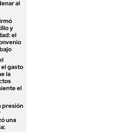
enar al
firmó
illo y
ad: el
convenio
abajo
el
el gasto
e la
ctos
iente el
a presión
r
zó una
a: