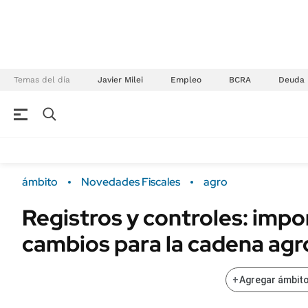
Temas del día
Javier Milei
Empleo
BCRA
Deuda
NEGOCIOS
ÚLTIMAS NOTICIAS
Especiales Ámbito
ECONOMÍA
ámbito
Novedades Fiscales
agro
Real Estate
Banco de Datos
Registros y controles: imp
Sustentabilidad
Campo
cambios para la cadena agr
Seguros
FINANZAS
ENERGY REPORT
Dólar
+
Agregar ámbito
POLÍTICA
Mercados
Nacional