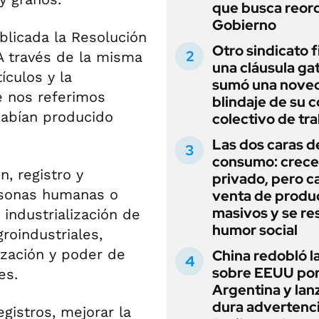
que busca reord
Gobierno
licada la Resolución
Otro sindicato 
A través de la misma
una cláusula gat
ículos y la
sumó una noved
e nos referimos
blindaje de su 
habían producido
colectivo de tr
Las dos caras d
consumo: crece 
, registro y
privado, pero ca
ersonas humanas o
venta de produ
masivos y se res
 industrialización de
humor social
roindustriales,
lización y poder de
China redobló l
sobre EEUU po
es.
Argentina y lan
dura advertenci
egistros, mejorar la