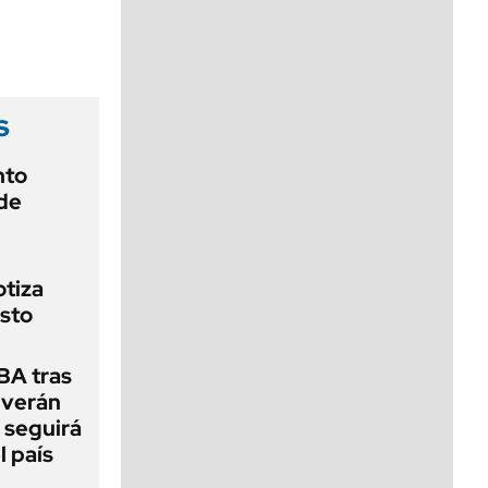
viernes de 10 a 18
s
nto
de
otiza
sto
BA tras
olverán
 seguirá
l país