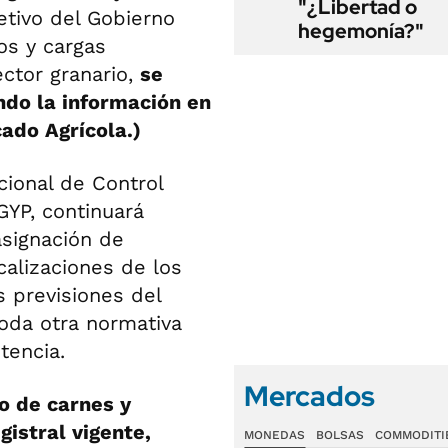
"¿Libertad o
etivo del Gobierno
hegemonía?"
os y cargas
ector granario,
se
ando la información en
ado Agrícola.)
cional de Control
YP, continuará
asignación de
calizaciones de los
 previsiones del
oda otra normativa
tencia.
Mercados
o de carnes y
gistral vigente,
MONEDAS
BOLSAS
COMMODITI