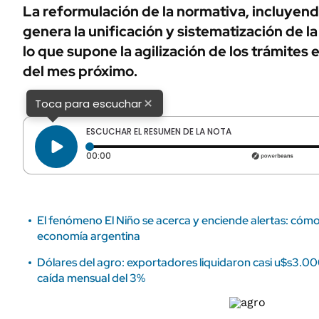
ÁMBITO DEBATE
La reformulación de la normativa, incluyen
Municipios
genera la unificación y sistematización de l
MEDIAKIT AMBITO DEBATE
URUGUAY
lo que supone la agilización de los trámites e
del mes próximo.
×
Toca para escuchar
ESCUCHAR EL RESUMEN DE LA NOTA
Tiempo transcurrido: 0 segundos
00:00
El fenómeno El Niño se acerca y enciende alertas: cóm
economía argentina
Dólares del agro: exportadores liquidaron casi u$s3.000
caída mensual del 3%