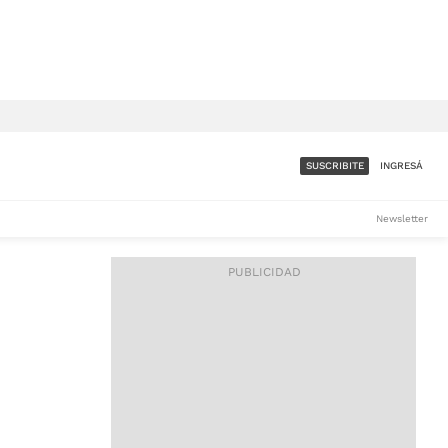
SUSCRIBITE
INGRESÁ
SUMATE A LA COMUNIDAD
Newsletter
DE ÁMBITO
LES
ACCESO FULL - $1.800/MES
ES
CORPORATIVO - CONSULTAR
Si tenés dudas comunicate
con nosotros a
IOS
suscripciones@ambito.com.ar
Llamanos al (54) 11 4556-
9147/48 o
al (54) 11 4449-3256 de lunes a