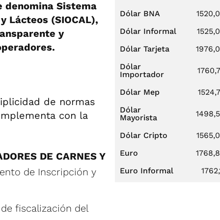
se denomina Sistema
Dólar BNA
1520,
y Lácteos (SIOCAL),
Dólar Informal
1525,
transparente y
 operadores.
Dólar Tarjeta
1976,
Dólar
1760,
Importador
Dólar Mep
1524,
ltiplicidad de normas
Dólar
1498,
omplementa con la
Mayorista
Dólar Cripto
1565,
Euro
1768,
ADORES DE CARNES Y
ento de Inscripción y
Euro Informal
1762,
de fiscalización del