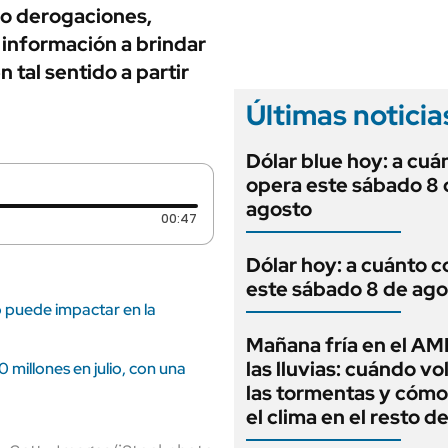
ANUARIO 2025
do derogaciones,
LIFESTYLE
EDICIÓN IMPRESA
a información a brindar
AUTOS
n tal sentido a partir
Últimas noticia
Dólar blue hoy: a cuá
opera este sábado 8 
agosto
Duración: 47 segundos
00:47
Dólar hoy: a cuánto c
este sábado 8 de ago
o puede impactar en la
Mañana fría en el AM
las lluvias: cuándo v
 millones en julio, con una
las tormentas y cómo
el clima en el resto de