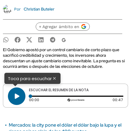
Christian Buteler
Por
+ Agregar ámbito en
El Gobierno apostó por un control cambiario de corto plazo que
sacrificó credibilidad y crecimiento, los inversores ahora
descuentan un ajuste cambiario como inevitable. La pregunta es si
ocurrirá antes o después de las elecciones de octubre.
×
Toca para escuchar
ESCUCHAR EL RESUMEN DE LA NOTA
Tiempo transcurrido: 0 segundos
Dura
00:00
00:47
Mercados: la city pone el dólar el dólar bajo la lupa y el