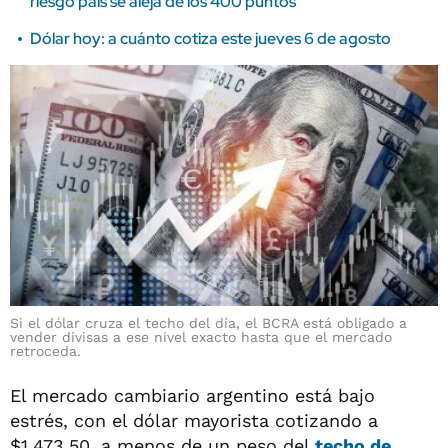
riesgo país se aleja de los 400 puntos
Dólar hoy: a cuánto cotiza este jueves 6 de agosto
Si el dólar cruza el techo del día, el BCRA está obligado a
vender divisas a ese nivel exacto hasta que el mercado
retroceda.
El mercado cambiario argentino está bajo
estrés, con el dólar mayorista cotizando a
$1.473,50, a menos de un peso del
techo de