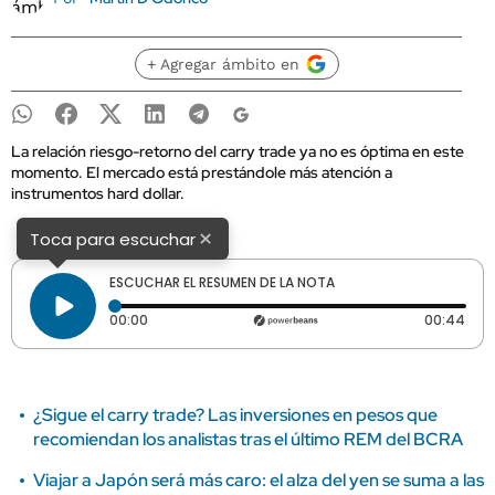
+ Agregar ámbito en
La relación riesgo-retorno del carry trade ya no es óptima en este
momento. El mercado está prestándole más atención a
instrumentos hard dollar.
×
Toca para escuchar
ESCUCHAR EL RESUMEN DE LA NOTA
Tiempo transcurrido: 0 segundos
Dura
00:00
00:44
¿Sigue el carry trade? Las inversiones en pesos que
recomiendan los analistas tras el último REM del BCRA
Viajar a Japón será más caro: el alza del yen se suma a las