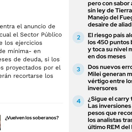
pero con sabor
sin ley de Tierra
Manejo del Fue
desaire de alia
entra el anuncio de
cual el Sector Público
El riesgo país a
los 450 puntos 
 los ejercicios
y toca su nivel 
 de mínima- en
en dos meses
eses de deuda, si los
Dos nuevos err
os proyectados por el
Milei generan 
rán recortarse los
vértigo entre lo
inversores
¿Sigue el carry
Las inversiones
pesos que rec
¿Vuelven los soberanos?
los analistas tra
último REM de