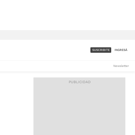
SUSCRIBITE
INGRESÁ
SUMATE A LA COMUNIDAD
Newsletter
DE ÁMBITO
LES
ACCESO FULL - $1.800/MES
ES
CORPORATIVO - CONSULTAR
Si tenés dudas comunicate
con nosotros a
IOS
suscripciones@ambito.com.ar
Llamanos al (54) 11 4556-
9147/48 o
al (54) 11 4449-3256 de lunes a