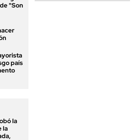
a de "Son
 hacer
ión
ayorista
sgo país
mento
obó la
 la
ada,