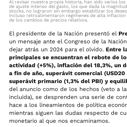
Al revisar nuestra propia historia, han sido varios lo
de ajuste intenso del gasto, los que dada la magnitud
stocks, no lograron sin embargo estabilizar los desequ
incluso retroalimentaron regímenes de alta inflación 
de los cambios de precios relativos.
El presidente de la Nación presentó el
Pr
un mensaje ante el Congreso de la Nación
dejar atrás un 2024 para el olvido.
Entre l
principales se encuentran el rebote de lo
actividad (+5%), inflación del 18,3%, un d
a fin de año, superávit comercial (USD20 
superávit primario (1,3% del PBI) y equili
del anuncio como de los hechos (veto a la 
incluida), se desprenden una serie de con
hace a los lineamientos de política econó
mientras siguen las dudas respecto de cu
monetario al que nos encaminamos.