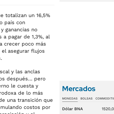
e totalizan un 16,5%
o país con
 y ganancias no
s a pagar de 1,3%, al
a crecer poco más
el asegurar flujos
.
scal y las anclas
dos después… pero
erno le cuesta y
Mercados
rodoxa de lo más
MONEDAS
BOLSAS
COMMODITI
 de una transición que
cumulando costos por
Dólar BNA
1520,