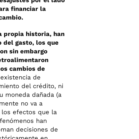
desajustes por el lado
ra financiar la
 cambio.
a propia historia, han
o del gasto, los que
ron sin embargo
retroalimentaron
 los cambios de
existencia de
ento del crédito, ni
 tu moneda dañada (a
mente no va a
los efectos que la
s fenómenos han
oman decisiones de
istóricamente en