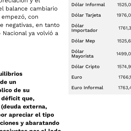
preciación y el
Dólar Informal
1525,
el balance cambiario
Dólar Tarjeta
1976,
o empezó, con
e negativas, en tanto
Dólar
1761,
Importador
 Nacional ya volvió a
Dólar Mep
1525,
Dólar
1499,
Mayorista
Dólar Cripto
1574,
ilibrios
Euro
1766,
 de un
Euro Informal
1763,
lico de su
déficit que,
 (deuda externa,
or apreciar el tipo
aciones y abaratando