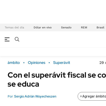
Temas del día
Dólar en vivo
Senado
REM
Brasil
NEGOCIOS
ÚLTIMAS NOTICIAS
Especiales Ámbito
ECONOMÍA
ámbito
Opiniones
Superávit
29 
Real Estate
Banco de Datos
Con el superávit fiscal se c
Sustentabilidad
Campo
se educa
Seguros
FINANZAS
ENERGY REPORT
Dólar
Sergio Adrián Woyecheszen
Por
+
Agregar ámbito
POLÍTICA
Mercados
Nacional