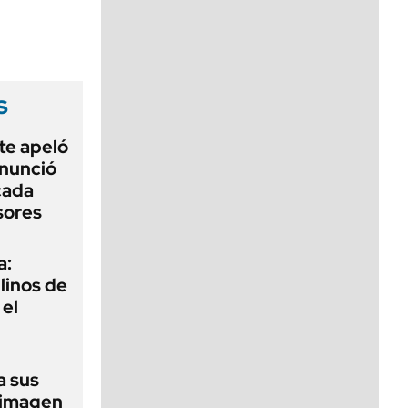
viernes de 10 a 18
s
te apeló
enunció
cada
sores
a:
ilinos de
 el
a sus
 imagen