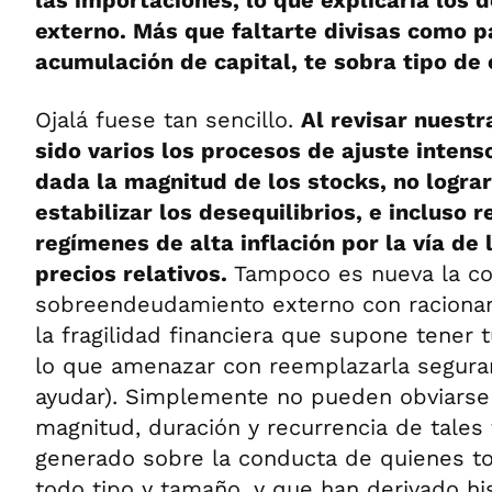
las importaciones, lo que explicaría los 
externo. Más que faltarte divisas como pa
acumulación de capital, te sobra tipo de
Ojalá fuese tan sencillo.
Al revisar nuestr
sido varios los procesos de ajuste intens
dada la magnitud de los stocks, no logra
estabilizar los desequilibrios, e incluso 
regímenes de alta inflación por la vía de
precios relativos.
Tampoco es nueva la co
sobreendeudamiento externo con racionami
la fragilidad financiera que supone tener
lo que amenazar con reemplazarla segura
ayudar). Simplemente no pueden obviarse 
magnitud, duración y recurrencia de tale
generado sobre la conducta de quienes t
todo tipo y tamaño, y que han derivado h