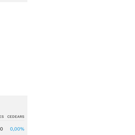
ES
CEDEARS
00
0,00%