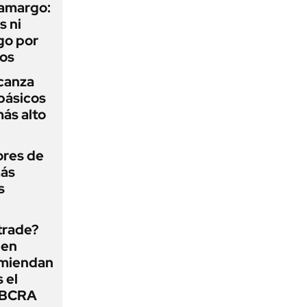
 amargo:
s ni
go por
dos
lcanza
básicos
más alto
ores de
más
s
 trade?
 en
omiendan
s el
l BCRA