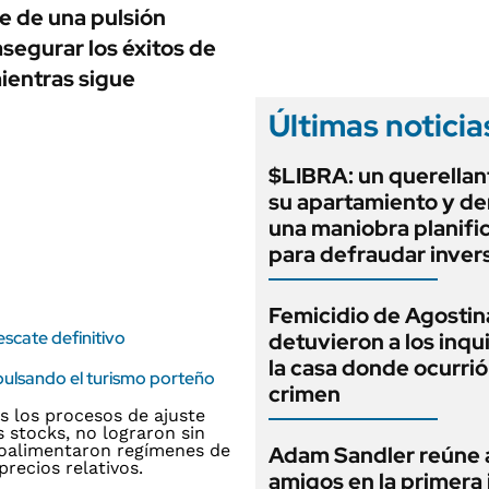
ANUARIO 2025
e de una pulsión
LIFESTYLE
EDICIÓN IMPRESA
asegurar los éxitos de
AUTOS
ientras sigue
Últimas noticia
$LIBRA: un querellan
su apartamiento y d
una maniobra planifi
para defraudar inver
Femicidio de Agostin
scate definitivo
detuvieron a los inqu
la casa donde ocurrió
pulsando el turismo porteño
crimen
Adam Sandler reúne 
amigos en la primera