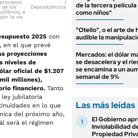
s procesos
de la tercera películ
 de los
Depositphotos
como niños"
ilibrios, e
por la vía
"Otello", o el arte de
esupuesto 2025
con
audible la manipulac
, en el que prevé
as proyecciones
Mercados: el dólar m
se desacelera y el rie
s niveles de
se encamina a un au
ólar oficial de $1.207
semanal de 9%
mil millones),
brio financiero.
Tanto
ley jubilatoria
Las más leídas
tinuidades en lo que
mica del próximo año,
El Gobierno apr
ál será el régimen
Inviolabilidad de
Propiedad Priv