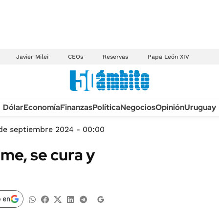
Javier Milei
CEOs
Reservas
Papa León XIV
Anuario autos 2026
Dólar
Economía
Finanzas
Política
Negocios
Opinión
Uruguay
TECNOLOGÍA
NOVEDADES FISCA
MÉXICO
de septiembre 2024 - 00:00
EDICTOS JUDICIAL
OPINIÓN
ome, se cura y
MULTAS
MUNDO
LICITACIONES
INFORMACIÓN GENERAL
CUADROS TARIFAR
ESPECTÁCULOS
 en
RECALL
DEPORTES