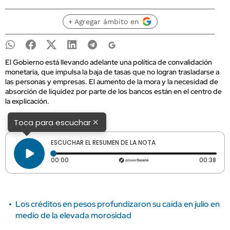
+ Agregar ámbito en
El Gobierno está llevando adelante una política de convalidación
monetaria, que impulsa la baja de tasas que no logran trasladarse a
las personas y empresas. El aumento de la mora y la necesidad de
absorción de liquidez por parte de los bancos están en el centro de
la explicación.
×
Toca para escuchar
ESCUCHAR EL RESUMEN DE LA NOTA
Tiempo transcurrido: 0 segundos
Dura
00:00
00:38
Los créditos en pesos profundizaron su caída en julio en
medio de la elevada morosidad