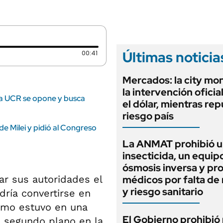
ANUARIO 2025
LIFESTYLE
EDICIÓN IMPRESA
AUTOS
Últimas noticia
Duración: 41 segundos
00:41
Mercados: la city mo
la intervención oficia
e la UCR se opone y busca
el dólar, mientras rep
riesgo país
de Milei y pidió al Congreso
La ANMAT prohibió 
insecticida, un equip
ósmosis inversa y pr
ar sus autoridades el
médicos por falta de 
y riesgo sanitario
ría convertirse en
ismo estuvo en una
El Gobierno prohibió 
 segundo plano en la