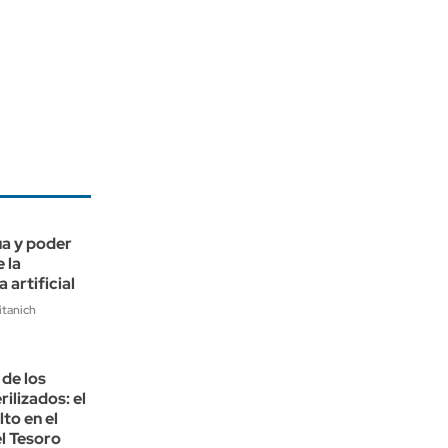
ua y poder
e la
a artificial
itanich
de los
ilizados: el
lto en el
l Tesoro