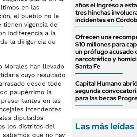
años el ingreso a esta
últimos en las
tres hinchas involucr
ión, el pueblo no le
incidentes en Córdo
 tienen vigencia de
n indiferencia a la
Ofrecen una recomp
de la dirigencia de
$10 millones para cap
un prófugo acusado 
narcotráfico y homici
Santa Fe
o Morales han llevado
tidaria cuyo resultado
Capital Humano abrió
o arrasado desde todo
segunda convocatori
sido paupérrimo la
para las becas Progr
epresentantes en las
ncejales intendentes
ales diputados
Las más leídas
 los distritos del
os sabemos que no hay