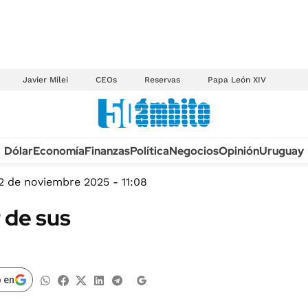
Javier Milei
CEOs
Reservas
Papa León XIV
Anuario autos 2026
Dólar
Economía
Finanzas
Política
Negocios
Opinión
Uruguay
TECNOLOGÍA
NOVEDADES FISCA
MÉXICO
2 de noviembre 2025 - 11:08
EDICTOS JUDICIAL
OPINIÓN
 de sus
MULTAS
MUNDO
LICITACIONES
INFORMACIÓN GENERAL
CUADROS TARIFAR
ESPECTÁCULOS
 en
RECALL
DEPORTES