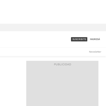
SUSCRIBITE
INGRESÁ
SUMATE A LA COMUNIDAD
Newsletter
DE ÁMBITO
LES
ACCESO FULL - $1.800/MES
ES
CORPORATIVO - CONSULTAR
Si tenés dudas comunicate
con nosotros a
IOS
suscripciones@ambito.com.ar
Llamanos al (54) 11 4556-
9147/48 o
al (54) 11 4449-3256 de lunes a