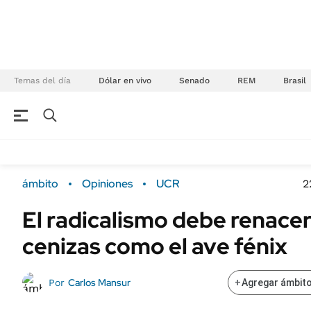
Temas del día
Dólar en vivo
Senado
REM
Brasil
NEGOCIOS
ÚLTIMAS NOTICIAS
Especiales Ámbito
ECONOMÍA
ámbito
Opiniones
UCR
2
Real Estate
Banco de Datos
El radicalismo debe renacer
Sustentabilidad
Campo
cenizas como el ave fénix
Seguros
FINANZAS
ENERGY REPORT
Dólar
Carlos Mansur
Por
+
Agregar ámbito
POLÍTICA
Mercados
Nacional