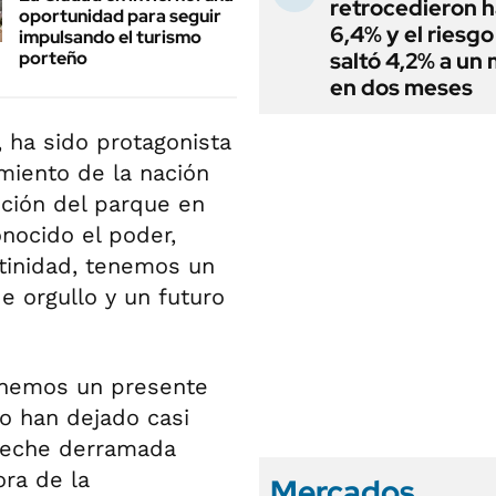
retrocedieron h
oportunidad para seguir
6,4% y el riesgo
impulsando el turismo
porteño
saltó 4,2% a un
en dos meses
, ha sido protagonista
amiento de la nación
ución del parque en
nocido el poder,
stinidad, tenemos un
de orgullo y un futuro
tenemos un presente
no han dejado casi
a leche derramada
ra de la
Mercados