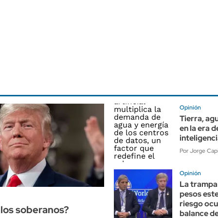
Opinión
Tierra, ag
en la era d
inteligenci
Por Jorge Cap
Opinión
La trampa 
pesos ester
riesgo ocu
 los soberanos?
balance de