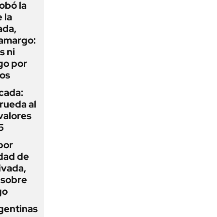
obó la
 la
ada,
 amargo:
s ni
go por
dos
icada:
rueda al
 valores
5
por
idad de
ivada,
 sobre
go
gentinas