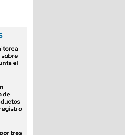
viernes de 10 a 18
s
nitorea
l sobre
unta el
un
o de
oductos
registro
por tres