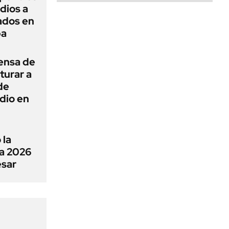
dios a
ados en
ba
ensa de
turar a
de
dio en
 la
a 2026
esar