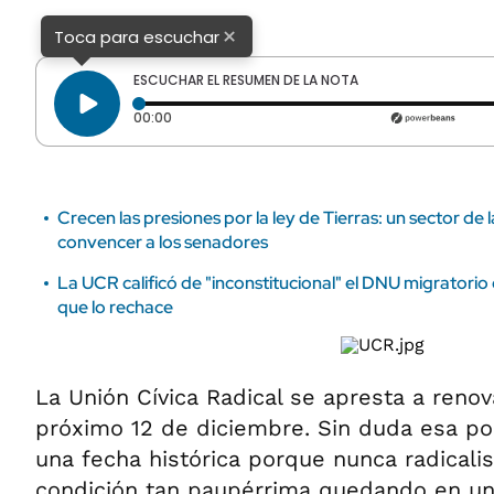
ÁMBITO DEBATE
×
Toca para escuchar
Municipios
MEDIAKIT AMBITO DEBATE
URUGUAY
ESCUCHAR EL RESUMEN DE LA NOTA
Tiempo transcurrido: 0 segundos
00:00
Crecen las presiones por la ley de Tierras: un sector d
convencer a los senadores
La UCR calificó de "inconstitucional" el DNU migratorio 
que lo rechace
La Unión Cívica Radical se apresta a renov
próximo 12 de diciembre. Sin duda esa pod
una fecha histórica porque nunca radical
condición tan paupérrima quedando en un