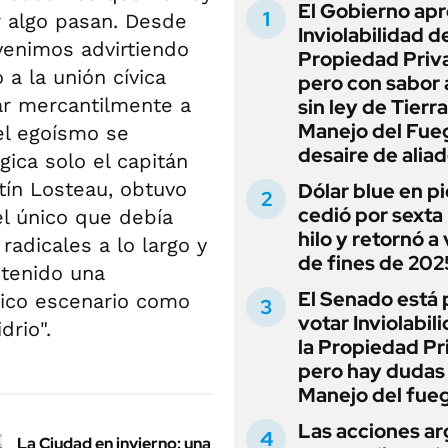
El Gobierno apr
r algo pasan. Desde
Inviolabilidad de
venimos advirtiendo
Propiedad Priv
a la unión cívica
pero con sabor
zar mercantilmente a
sin ley de Tierra
Manejo del Fue
el egoísmo se
desaire de alia
gica solo el capitán
tín Losteau, obtuvo
Dólar blue en p
cedió por sexta 
el único que debía
hilo y retornó a
adicales a lo largo y
de fines de 202
btenido una
El Senado está 
ético escenario como
votar Inviolabil
drio".
la Propiedad Pr
pero hay dudas
Manejo del fue
Las acciones ar
La Ciudad en invierno: una