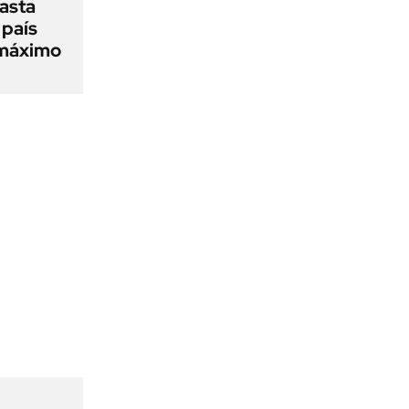
asta
 país
 máximo