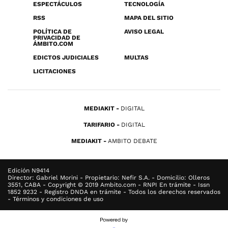
ESPECTÁCULOS
TECNOLOGÍA
RSS
MAPA DEL SITIO
POLÍTICA DE
AVISO LEGAL
PRIVACIDAD DE
ÁMBITO.COM
EDICTOS JUDICIALES
MULTAS
LICITACIONES
MEDIAKIT
DIGITAL
TARIFARIO
DIGITAL
MEDIAKIT
AMBITO DEBATE
Edición N9414
Director: Gabriel Morini - Propietario: Nefir S.A. - Domicilio: Olleros
3551, CABA - Copyright © 2019 Ambito.com - RNPI En trámite - Issn
1852 9232 - Registro DNDA en trámite - Todos los derechos reservados
- Términos y condiciones de uso