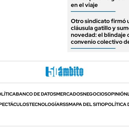
en el viaje
Otro sindicato firmó 
cláusula gatillo y su
novedad: el blindaje 
convenio colectivo d
LÍTICA
BANCO DE DATOS
MERCADOS
NEGOCIOS
OPINIÓN
PECTÁCULOS
TECNOLOGÍA
RSS
MAPA DEL SITIO
POLÍTICA 