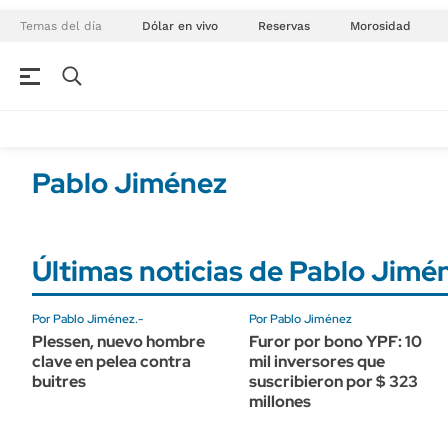
Temas del día
Dólar en vivo
Reservas
Morosidad
NEGOCIOS
ÚLTIMAS NOTICIAS
Especiales Ámbito
ECONOMÍA
Pablo Jiménez
Real Estate
Banco de Datos
Sustentabilidad
Campo
Seguros
Últimas noticias de Pablo Jimé
FINANZAS
ENERGY REPORT
Dólar
Por Pablo Jiménez.-
Por Pablo Jiménez
POLÍTICA
Mercados
Plessen, nuevo hombre
Furor por bono YPF: 10
Nacional
clave en pelea contra
mil inversores que
ÁMBITO DEBATE
buitres
suscribieron por $ 323
Municipios
millones
MEDIAKIT AMBITO DEBATE
URUGUAY