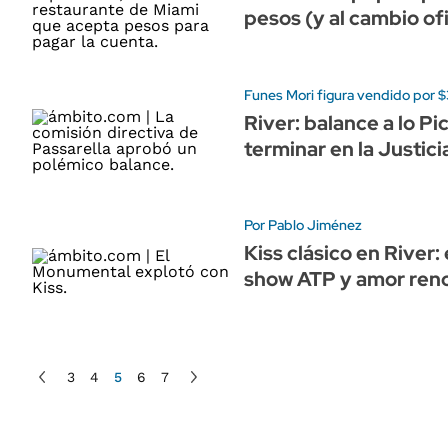
pesos (y al cambio ofi
Funes Mori figura vendido por $
River: balance a lo P
terminar en la Justici
Por Pablo Jiménez
Kiss clásico en River
show ATP y amor ren
3
4
5
6
7