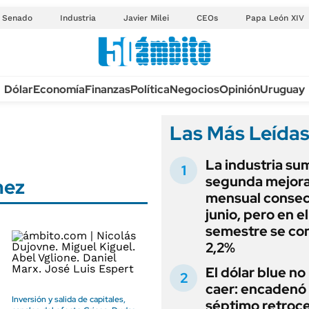
Senado
Industria
Javier Milei
CEOs
Papa León XIV
Anuario autos 2026
Dólar
Economía
Finanzas
Política
Negocios
Opinión
Uruguay
TECNOLOGÍA
NOVEDADES FISCA
MÉXICO
Las Más Leída
EDICTOS JUDICIAL
OPINIÓN
MULTAS
La industria su
MUNDO
LICITACIONES
segunda mejor
nez
INFORMACIÓN GENERAL
mensual consec
CUADROS TARIFAR
ESPECTÁCULOS
junio, pero en e
RECALL
semestre se con
DEPORTES
2,2%
ANUARIO 2025
LIFESTYLE
El dólar blue no
EDICIÓN IMPRESA
AUTOS
caer: encadenó
Inversión y salida de capitales,
séptimo retroce