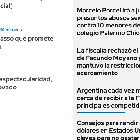
cial)
Marcelo Porcel irá a j
presuntos abusos se
contra 10 menores de
34 millones
colegio Palermo Chic
icasso que promete
a
La fiscalía rechazó e
de Facundo Moyano 
mantuvo la restricció
acercamiento
: espectacularidad,
ovado
Argentina cada vez 
cerca de recibir a la F1
principales competi
Consejos para rendir 
dólares en Estados U
claves para no gasta