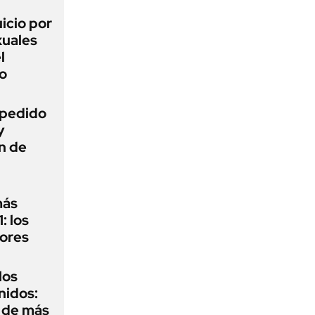
uicio por
xuales
l
o
l pedido
y
n de
más
: los
dores
los
nidos:
r de más