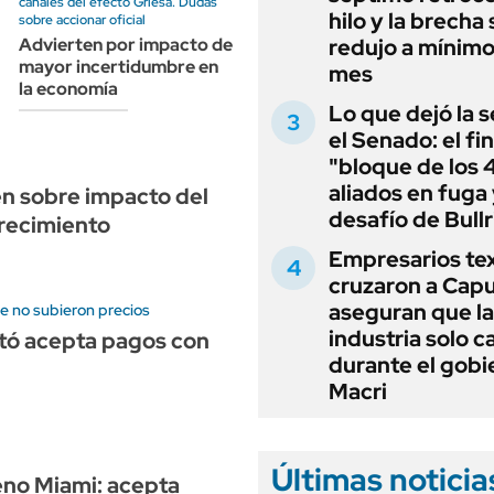
canales del efecto Griesa. Dudas
hilo y la brecha 
sobre accionar oficial
redujo a mínimo
Advierten por impacto de
mayor incertidumbre en
mes
la economía
Lo que dejó la s
el Senado: el fin
"bloque de los 
aliados en fuga 
n sobre impacto del
desafío de Bullr
crecimiento
Empresarios tex
cruzaron a Capu
aseguran que la
e no subieron precios
industria solo c
stó acepta pagos con
durante el gobi
Macri
Últimas noticia
no Miami: acepta