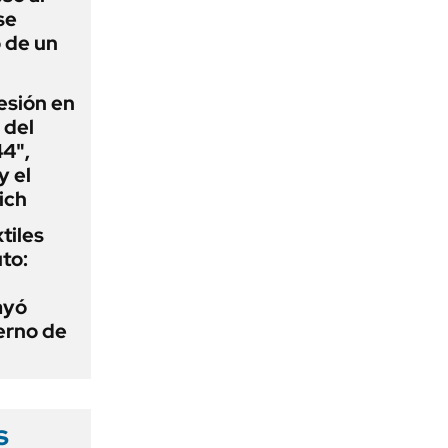
se
 de un
esión en
 del
44",
y el
ich
tiles
to:
ayó
erno de
s